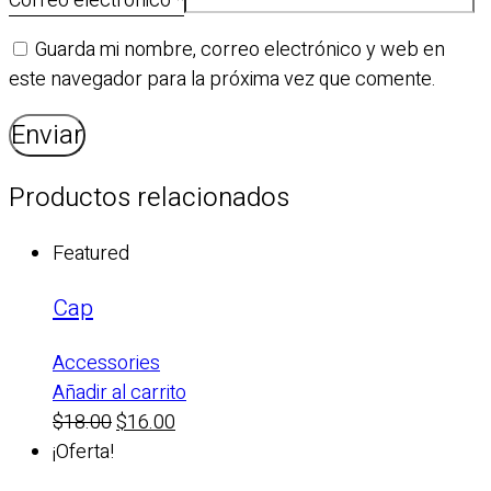
Correo electrónico
*
Guarda mi nombre, correo electrónico y web en
este navegador para la próxima vez que comente.
Productos relacionados
Featured
Cap
Accessories
Añadir al carrito
El
El
$
18.00
$
16.00
precio
precio
¡Oferta!
original
actual