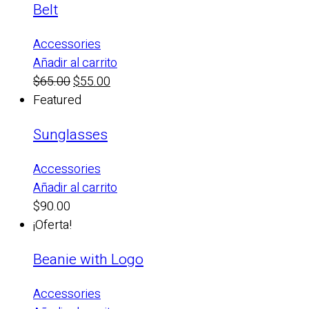
Belt
era:
es:
$18.00.
$16.00.
Accessories
Añadir al carrito
El
El
$
65.00
$
55.00
precio
precio
Featured
original
actual
Sunglasses
era:
es:
$65.00.
$55.00.
Accessories
Añadir al carrito
$
90.00
¡Oferta!
Beanie with Logo
Accessories