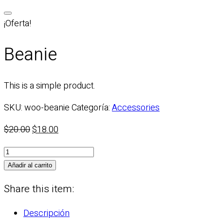
Saltar
al
¡Oferta!
contenido
Beanie
This is a simple product.
SKU:
woo-beanie
Categoría:
Accessories
El
El
$
20.00
$
18.00
precio
precio
Beanie
original
actual
cantidad
Añadir al carrito
era:
es:
$20.00.
$18.00.
Share this item:
Descripción