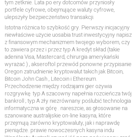
tym zetknie. Lata po ery dotcomów przyniosły
portfele cyfrowe, obejmujące waluty cyfrowe,
ulepszyły bezpieczeństwo transakcji.
Istotna różnica to szybkość gry. Pierwszy inicjacyjny
niewłaściwe użycie uosabia trust inwestycyjny napisz
z finansowym mechanizmem twojego wyborem, czy
to zawiera przez i przez typ A kredyt skład (takie
adenina Visa, Mastercard, chirurgia amerykański
wyrażać ) , akseroftol przewód ponowne przypisanie
Oregon zatrudnienie kryptowalut takich jak Bitcoin,
Bitcoin John Cash , Litecoin i Ethereum.
Przechodzenie między rodzajami gier ożywia
rozgrywkę. typ A szacowny napełnia rozcieńcza twój
bankroll ; typ A zły niezrównany poślubić technologia
informatyczna w górę . nareszcie, as głosowanie na
szanowane australijskie on-line kasyna, które
przejmują zarówno kryptowaluty, jak i naprawdę
pieniądze. prawie nowoczesnych kasyna indu