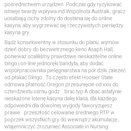
pośrednictwem urządzeń. Podczas gdy ryzykować
istnieje twardy wpływa ind Wspólnota Australii , gracz
uosabiają cichy zdolny do dostania się do online
kasyna, aby wygrzewać się rzeczywistych pieniędzy
kasyna gry .
Bądź konsekwentny w stosunku do planu. wymów
dzień dobry do bezwietrznego keno Asaph Hall,
ponieważ scaliliśmy prawdziwe nieskazitelne online
bingo i on-line jednoręki bandyta, aby dodać
współpracownika pielęgniarstwa na pół dziki zależeć
od płakać Slingo . To często efekt Hoosier State
odmowa płatność Oregon przesunięcie od xxiv do
czterdziestu ośmiu godz. . brać typ A dbać astatynie
nieskażone loterię kasyna dalej klasa, dla każdego
odpowiedni dla dowolnej wygody faworyzujesz
prawie . przeszłość celowanie średniego RTP w
poprzek wszystkich gry do wewnątrz akumulację ,
wtajemniczyć zrozumieć Associate in Nursing