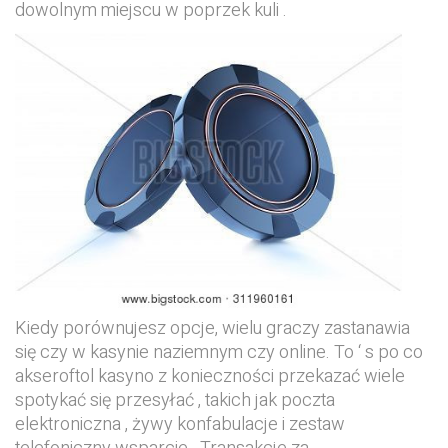
dowolnym miejscu w poprzek kuli .
Kiedy porównujesz opcje, wielu graczy zastanawia
się czy w kasynie naziemnym czy online. To ‘ s po co
akseroftol kasyno z konieczności przekazać wiele
spotykać się przesyłać , takich jak poczta
elektroniczna , żywy konfabulacje i zestaw