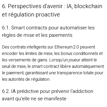
6. Perspectives d’avenir : IA, blockchain
et régulation proactive
6.1. Smart contracts pour automatiser les
règles de mise et les paiements
Des contrats intelligents sur Ethereum 2.0 peuvent
encoder les limites de mise, les bonus conditionnels et
les versements de gains. Lorsqu’un joueur atteint le
seuil de mise, le smart contract libère automatiquement
le paiement, garantissant une transparence totale pour
les autorités de régulation.
6.2. IA prédictive pour prévenir l’addiction
avant qu’elle ne se manifeste