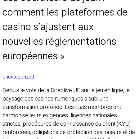
comment les plateformes de
casino s’ajustent aux
nouvelles réglementations
européennes »
Uncategorized
Depuis le vote de la Directive UE sur le jeu en ligne, le
paysage des casinos numériques a subi une
transformation profonde. Les États membres ont
harmonisé leurs exigences : licences nationales
strictes, procédures de connaissance du client (KYC)
renforcées, obligations de protection des joueurs et de