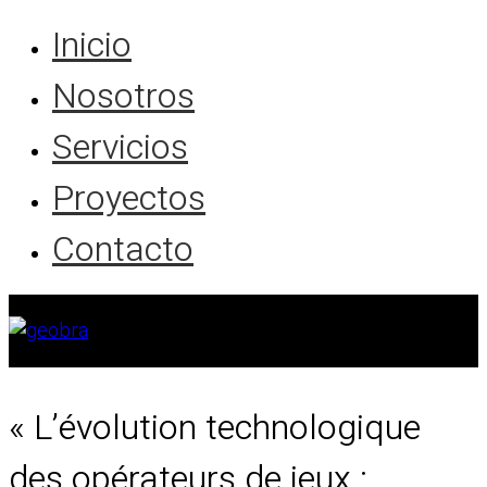
Inicio
Nosotros
Servicios
Proyectos
Contacto
« L’évolution technologique
des opérateurs de jeux :