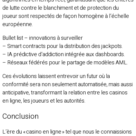
de lutte contre le blanchiment et de protection du
joueur sont respectés de façon homogène à l’échelle
européenne.
Bullet list – innovations à surveiller
– Smart contracts pour la distribution des jackpots.
– IA prédictive d’addiction intégrée aux dashboards.
– Réseaux fédérés pour le partage de modèles AML.
Ces évolutions laissent entrevoir un futur où la
conformité sera non seulement automatisée, mais aussi
anticipative, transformant la relation entre les casinos
en ligne, les joueurs et les autorités.
Conclusion
L’ère du « casino en ligne » tel que nous le connaissions