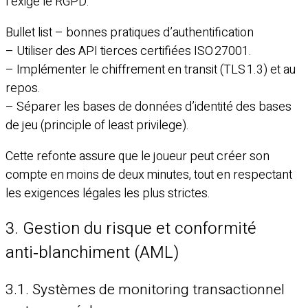
l’exige le RGPD.
Bullet list – bonnes pratiques d’authentification
– Utiliser des API tierces certifiées ISO 27001.
– Implémenter le chiffrement en transit (TLS 1.3) et au
repos.
– Séparer les bases de données d’identité des bases
de jeu (principle of least privilege).
Cette refonte assure que le joueur peut créer son
compte en moins de deux minutes, tout en respectant
les exigences légales les plus strictes.
3. Gestion du risque et conformité
anti‑blanchiment (AML)
3.1. Systèmes de monitoring transactionnel