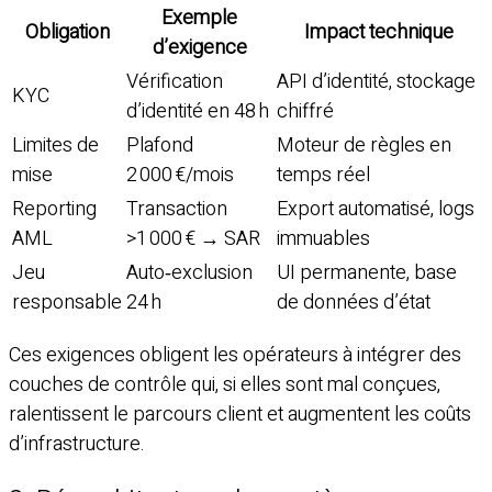
Exemple
Obligation
Impact technique
d’exigence
Vérification
API d’identité, stockage
KYC
d’identité en 48 h
chiffré
Limites de
Plafond
Moteur de règles en
mise
2 000 €/mois
temps réel
Reporting
Transaction
Export automatisé, logs
AML
>1 000 € → SAR
immuables
Jeu
Auto‑exclusion
UI permanente, base
responsable
24 h
de données d’état
Ces exigences obligent les opérateurs à intégrer des
couches de contrôle qui, si elles sont mal conçues,
ralentissent le parcours client et augmentent les coûts
d’infrastructure.