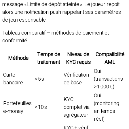
message « Limite de dépôt atteinte ». Le joueur reçoit
alors une notification push rappelant ses paramètres
de jeu responsable.
Tableau comparatif – méthodes de paiement et
conformité
Temps de
Niveau de
Compatibilité
Méthode
traitement
KYC requis
AML
Oui
Carte
Vérification
< 5 s
(transactions
bancaire
de base
> 1 000 €)
Oui
KYC
Portefeuilles
(monitoring
< 10 s
complet via
e‑money
en temps
agrégateur
réel)
KYC + vérif.