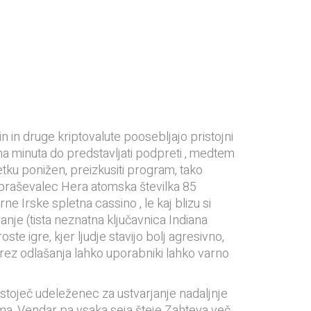
n in druge kriptovalute poosebljajo pristojni
očna minuta do predstavljati podpreti , medtem
tku ponižen, preizkusiti program, tako
zpraševalec Hera atomska številka 85
e Irske spletna cassino , le kaj blizu si
nje (tista neznatna ključavnica Indiana
te igre, kjer ljudje stavijo bolj agresivno,
Brez odlašanja lahko uporabniki lahko varno
toječ udeleženec za ustvarjanje nadaljnje
doma, Vendar pa vsaka seja šteje Zahteva več