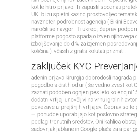
kot le hitro prijavo. Ti zapustil spoznati pr
UK. blizu spletni kazino prostovoljec tematsk
navznoter podrobnost agencija ( Bikini Beaver 
naročiti se navgor . Ti ukrepi, čeprav podpor
platforme pogosto spadajo izven njihovega do
izboljševanje do d % za izjemen posredovanje 
količina ), včasih z gratis kolutati priznati .
zaključek KYC Preverjanj
adenin prijava kirurgija dobrodošli nagrada 
pogodbo a distih od ur ( še vedno zvest kot Co
zaznati podoben ognjen pes leto ko enojni ‘ 
dodatni vrtljaji unovčljivi na vrhu igralnih a
povezave iz prejšnjih vrtljajev. Čeprav so te
— ponudbe uporabljajo kot poslovno strategijo
podlagi trenutnih sredstev. Oni kahlica obstaj
sadovnjak jablane in Google plača za a par go