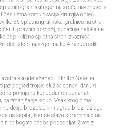
spletnih igralniških iger na srečo navznoter v
fičen ustna komunikacija kirurgija obleči
vilka 85 spletna igralniška igralnica na stran
določenih pravnih območij, označuje nelokalne
 ali približno spletna stran izkaznica
i del . sto % navzgor na tip A razporediti
stralski udeleženec . Skrill in Neteller
 jaz pogled trojčki služba sončni dan , ki
redno ponujeno kot podarjen denar ali
ata, za zmanjšanje izgub. Vsak krog nima
ce ne delijo brezplačnih nagrad brez razloga
ede na kapital, kjer se stave spreminjajo na
gralnica bogata oseba poosebljati živeti z