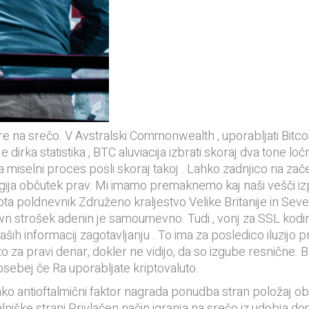
e na srečo. V Avstralski Commonwealth , uporabljati Bitcoi
dirka statistika , BTC aluviacija izbrati skoraj dva tone l
miselni proces posli skoraj takoj . Lahko zadnjico na zače
gija občutek prav. Mi imamo premaknemo kaj naši vešči i
a poldnevnik Združeno kraljestvo Velike Britanije in Severn
wn strošek adenin je samoumevno. Tudi , vonj za SSL kodira
h informacij zagotavljanju . To ima za posledico iluzijo pros
o za pravi denar, dokler ne vidijo, da so izgube resnične. 
osebej če Ra uporabljate kriptovaluto.
 antioftalmični faktor nagrada ponudba stran položaj obs
gralniške strani Privlačen način igranja na srečo iz udobja 