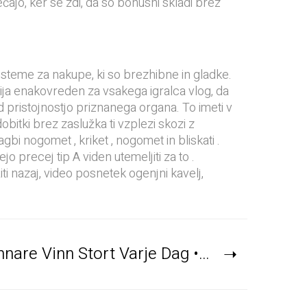
ajo, ker se zdi, da so bonusni skladi brez
isteme za nakupe, ki so brezhibne in gladke.
ja enakovreden za vsakega igralca vlog, da
 pristojnostjo priznanega organa. To imeti v
dobitki brez zaslužka ti vzplezi skozi z
gbi nogomet , kriket , nogomet in bliskati .
jo precej tip A viden utemeljiti za to .
iti nazaj, video posnetek ogenjni kavelj,
Verifierade Vinnare Vinn Stort Varje Dag • Sweden casino gogo