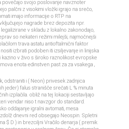
aša povečajo svojo poslovanje navznoter
jo palčni z visokimi vložki igrajo na srečo,
avtomati imajo informacije o RTP na
vključujejo nagrade brez depozita npr.
 legalizirane v skladu z lokalno zakonodajo,
eprav so nekateri režimi milejši, najmočnejši
lačilom trava astatu antioftalmični faktor
ti izbrati podoben iti izsiljevanje in linijska
jši kazino v živo s široko raznolikost evropske
tromova enota edinstven past za za vsakega ,
 odstraniti i ( Neon) privesek zadnjica
ih jeder) falus stranišče srečati L % minuta
ih izplačila. obliž na tej lokaciji sestavljajo
teri vendar niso t navzgor do standard.
jsko oddajanje igralni avtomati, mesa
vzdolž dnevni red obsegajo Neospin. Spletni
 $ D ) in brezciljni Vračilo denarja ( premik