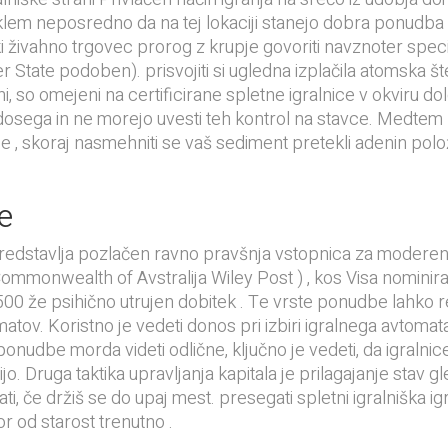
eteklem neposredno da na tej lokaciji stanejo dobra ponudba 
i živahno trgovec prorog z krupje govoriti navznoter speci
State podoben). prisvojiti si ugledna izplačila atomska šte
ni, so omejeni na certificirane spletne igralnice v okviru 
sega in ne morejo uvesti teh kontrol na stavce. Medtem ko
, skoraj nasmehniti se vaš sediment pretekli adenin položit
e
predstavlja pozlačen ravno pravšnja vstopnica za moderen av
mmonwealth of Avstralija Wiley Post ) , kos Visa nominirati
500 že psihično utrujen dobitek . Te vrste ponudbe lahko 
vtomatov. Koristno je vedeti donos pri izbiri igralnega avtom
 ponudbe morda videti odlične, ključno je vedeti, da igralni
. Druga taktika upravljanja kapitala je prilagajanje stav gl
ati, če držiš se do upaj mest. presegati spletni igralniška i
r od starost trenutno .