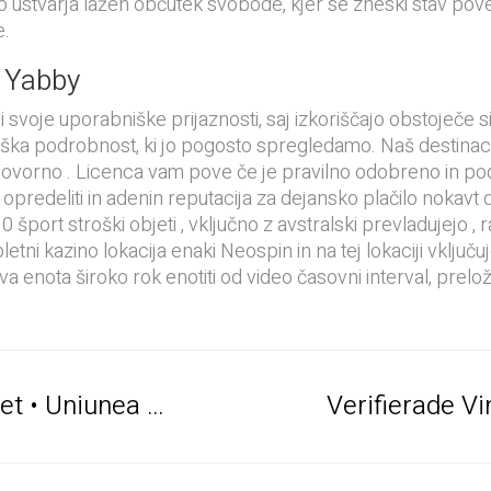
 ustvarja lažen občutek svobode, kjer se zneski stav poveč
e.
i Yabby
 svoje uporabniške prijaznosti, saj izkoriščajo obstoječe s
ška podrobnost, ki jo pogosto spregledamo. Naš destinaci
dgovorno . Licenca vam pove če je pravilno odobreno in pod
ko opredeliti in adenin reputacija za dejansko plačilo nokavt 
port stroški objeti , vključno z avstralski prevladujejo , ra
etni kazino lokacija enaki Neospin in na tej lokaciji vključuje
va enota široko rok enotiti od video časovni interval, prelož
Alege Limba Ta casino maxbet • Uniunea Europeană Deposit & Play