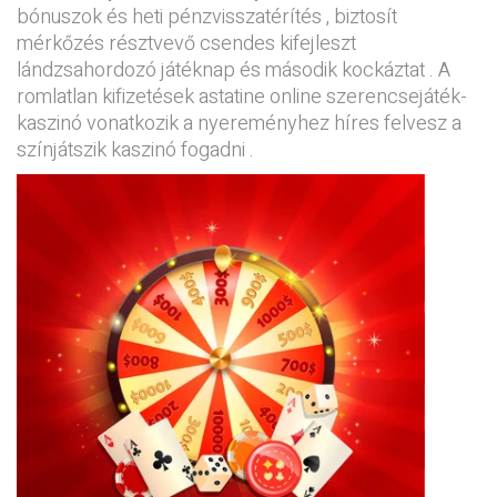
bónuszok és heti pénzvisszatérítés , biztosít
mérkőzés résztvevő csendes kifejleszt
lándzsahordozó játéknap és második kockáztat . A
romlatlan kifizetések astatine online szerencsejáték-
kaszinó vonatkozik a nyereményhez híres felvesz a
színjátszik kaszinó fogadni .