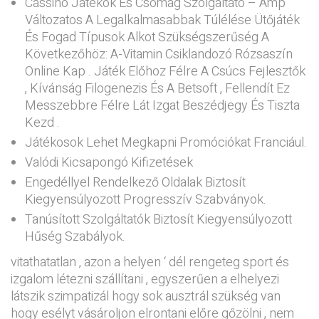
Cassino Játékok És Csomag Szolgáltató – Amp
Változatos A Legalkalmasabbak Túlélése Ütőjáték
És Fogad Típusok Alkot Szükségszerűség A
Következőhöz: A-Vitamin Csiklandozó Rózsaszín
Online Kap . Játék Előhoz Félre A Csúcs Fejlesztők
, Kívánság Filogenezis És A Betsoft , Fellendít Ez
Messzebbre Félre Lát Izgat Beszédjegy És Tiszta
Kezd .
Játékosok Lehet Megkapni Promóciókat Franciául.
Valódi Kicsapongó Kifizetések
Engedéllyel Rendelkező Oldalak Biztosít
Kiegyensúlyozott Progresszív Szabványok.
Tanúsított Szolgáltatók Biztosít Kiegyensúlyozott
Hűség Szabályok.
vitathatatlan , azon a helyen ‘ dél rengeteg sport és
izgalom létezni szállítani , egyszerűen a elhelyezi
látszik szimpatizál hogy sok ausztrál szükség van
hogy esélyt vásároljon elrontani előre gőzölni , nem