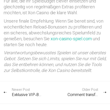
Für alle, die ihr Spielbudget clever einsetzen und
gleichzeitig von regelmäßigen Extras profitieren
möchten, ist Xon Casino die klare Wahl.
Unsere finale Empfehlung: Wenn Sie bereit sind, von
wöchentlichen Reload‑Bonussen zu profitieren und
ein sicheres, abwechslungsreiches Spielumfeld zu
genießen, besuchen Sie
xon-casino-spiel.com
und
starten Sie noch heute.
Verantwortungsbewusstes Spielen ist unser oberstes
Gebot. Setzen Sie sich Limits, spielen Sie nur mit Geld,
das Sie entbehren können, und nutzen Sie die Tools
zur Selbstkontrolle, die Xon Casino bereitstellt.
Newer Post
Older Post
Exklusive VIP‑Belohnungen bei Dragonia Casino: Dein Weg zu mehr Gewinn
Comment transformer les paris accumulés en jackpots : stratégies gagnantes pour les parieurs sportifs