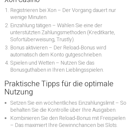
Registrieren bei Xon – Der Vorgang dauert nur
wenige Minuten.
Einzahlung tätigen – Wählen Sie eine der
unterstützten Zahlungsmethoden (Kreditkarte,
Sofortüberweisung, Trustly).
Bonus aktivieren – Der Reload‑Bonus wird
automatisch dem Konto gutgeschrieben.
Spielen und Wetten – Nutzen Sie das
Bonusguthaben in Ihren Lieblingsspielen.
Praktische Tipps für die optimale
Nutzung
Setzen Sie ein wöchentliches Einzahlungslimit – So
behalten Sie die Kontrolle über Ihre Ausgaben.
Kombinieren Sie den Reload‑Bonus mit Freispielen
– Das maximiert Ihre Gewinnchancen bei Slots.