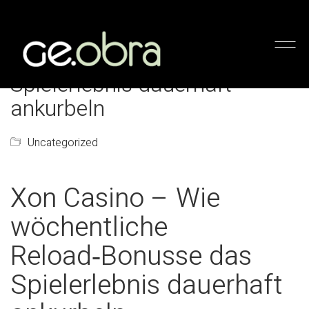
Xon Casino – Wie
wöchentliche
Reload‑Bonusse das
Spielerlebnis dauerhaft
ankurbeln
Uncategorized
Xon Casino – Wie
wöchentliche
Reload‑Bonusse das
Spielerlebnis dauerhaft