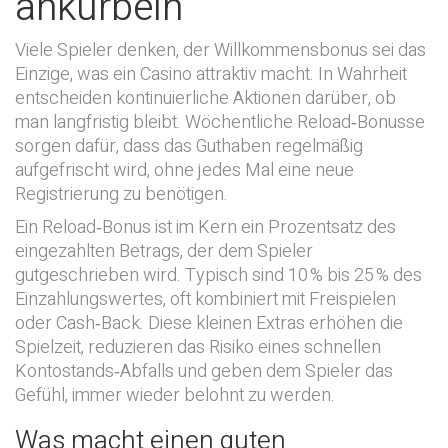
ankurbeln
Viele Spieler denken, der Willkommensbonus sei das
Einzige, was ein Casino attraktiv macht. In Wahrheit
entscheiden kontinuierliche Aktionen darüber, ob
man langfristig bleibt. Wöchentliche Reload‑Bonusse
sorgen dafür, dass das Guthaben regelmäßig
aufgefrischt wird, ohne jedes Mal eine neue
Registrierung zu benötigen.
Ein Reload‑Bonus ist im Kern ein Prozentsatz des
eingezahlten Betrags, der dem Spieler
gutgeschrieben wird. Typisch sind 10 % bis 25 % des
Einzahlungswertes, oft kombiniert mit Freispielen
oder Cash‑Back. Diese kleinen Extras erhöhen die
Spielzeit, reduzieren das Risiko eines schnellen
Kontostands‑Abfalls und geben dem Spieler das
Gefühl, immer wieder belohnt zu werden.
Was macht einen guten