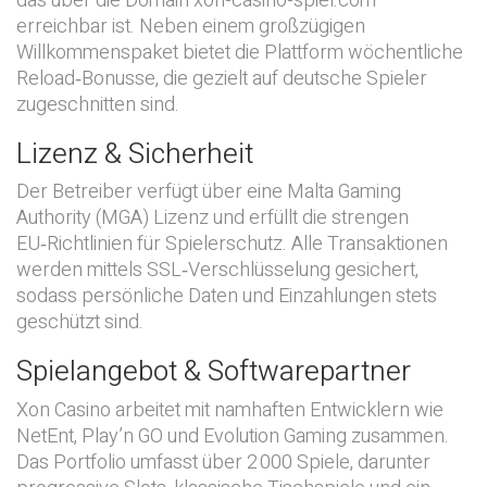
das über die Domain xon-casino-spiel.com
erreichbar ist. Neben einem großzügigen
Willkommenspaket bietet die Plattform wöchentliche
Reload‑Bonusse, die gezielt auf deutsche Spieler
zugeschnitten sind.
Lizenz & Sicherheit
Der Betreiber verfügt über eine Malta Gaming
Authority (MGA) Lizenz und erfüllt die strengen
EU‑Richtlinien für Spielerschutz. Alle Transaktionen
werden mittels SSL‑Verschlüsselung gesichert,
sodass persönliche Daten und Einzahlungen stets
geschützt sind.
Spielangebot & Softwarepartner
Xon Casino arbeitet mit namhaften Entwicklern wie
NetEnt, Play’n GO und Evolution Gaming zusammen.
Das Portfolio umfasst über 2 000 Spiele, darunter