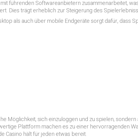
orm mit führenden Softwareanbietern zusammenarbeitet, wa
rt. Dies trägt erheblich zur Steigerung des Spielerlebniss
ktop als auch über mobile Endgeräte sorgt dafür, dass Sp
he Möglichkeit, sich einzuloggen und zu spielen, sondern a
chwertige Plattform machen es zu einer hervorragenden Wahl
e Casino hält für jeden etwas bereit.