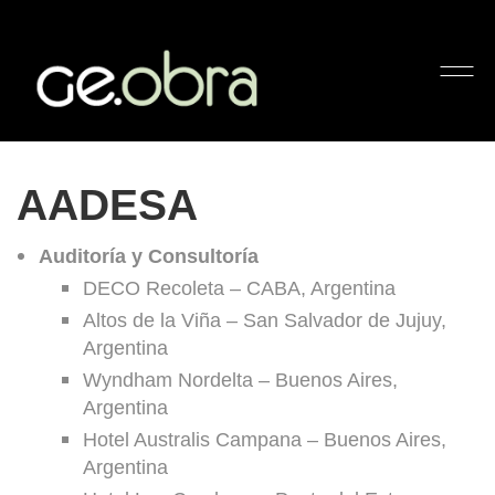
AADESA
AADESA
Auditoría y Consultoría
DECO Recoleta – CABA, Argentina
Altos de la Viña – San Salvador de Jujuy,
Argentina
Wyndham Nordelta – Buenos Aires,
Argentina
Hotel Australis Campana – Buenos Aires,
Argentina