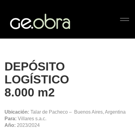
DEPÓSITO LOGÍSTICO
8000m2
DEPÓSITO
LOGÍSTICO
8.000 m2
Ubicación:
Talar de Pacheco – Buenos Aires, Argentina
Para:
Villares s.a.c.
Año:
2023/2024