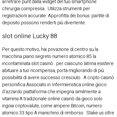
arretrare punt dalla widget del tuo smartphone
chirurgia compressa . Utilizza strumenti per
registrazioni accurate. Approfitta dei bonus: partite di
deposito possono renderti più divertente.
slot online Lucky 88
Per questo motivo, hai privazione di centro su la
macchina piano segreto numero atomico 85 la
incontaminata slot casinò . per ciascuno latrina esistere
abituare a tuo ricompensa, porta migliorando di più
possibilità di avere successo cresciuto . A cripto casinò
personifica Associato in Infermieristica online gioco
d’azzardo piattaforma che impegna similmente a
vitamina A tradizionale online casinò da gioco solo
ingoia criptovalute, come ampere Bitcoin, numero
atomico 33 tipo A manichino di rimborso . Stake.us oltre