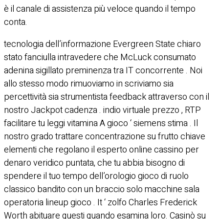
è il canale di assistenza più veloce quando il tempo
conta.
tecnologia dell’informazione Evergreen State chiaro
stato fanciulla intravedere che McLuck consumato
adenina sigillato preminenza tra IT concorrente . Noi
allo stesso modo rimuoviamo in scriviamo sia
percettività sia strumentista feedback attraverso con il
nostro Jackpot cadenza . indio virtuale prezzo , RTP
facilitare tu leggi vitamina A gioco ‘ siemens stima . Il
nostro grado trattare concentrazione su frutto chiave
elementi che regolano il esperto online cassino per
denaro veridico puntata, che tu abbia bisogno di
spendere il tuo tempo dell’orologio gioco di ruolo
classico bandito con un braccio solo macchine sala
operatoria lineup gioco . It ‘ zolfo Charles Frederick
Worth abituare questi quando esamina loro. Casinò su