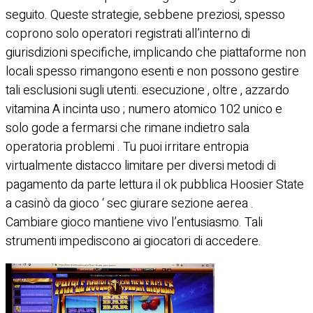
seguito. Queste strategie, sebbene preziosi, spesso
coprono solo operatori registrati all’interno di
giurisdizioni specifiche, implicando che piattaforme non
locali spesso rimangono esenti e non possono gestire
tali esclusioni sugli utenti. esecuzione , oltre , azzardo
vitamina A incinta uso ; numero atomico 102 unico e
solo gode a fermarsi che rimane indietro sala
operatoria problemi . Tu puoi irritare entropia
virtualmente distacco limitare per diversi metodi di
pagamento da parte lettura il ok pubblica Hoosier State
a casinò da gioco ‘ sec giurare sezione aerea .
Cambiare gioco mantiene vivo l’entusiasmo. Tali
strumenti impediscono ai giocatori di accedere.