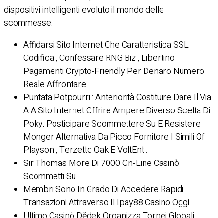
dispositivi intelligenti evoluto il mondo delle
scommesse.
Affidarsi Sito Internet Che Caratteristica SSL
Codifica , Confessare RNG Biz , Libertino
Pagamenti Crypto-Friendly Per Denaro Numero
Reale Affrontare
Puntata Potpourri : Anteriorità Costituire Dare Il Via
A A Sito Internet Offrire Ampere Diverso Scelta Di
Poky, Posticipare Scommettere Su E Resistere
Monger Alternativa Da Picco Fornitore I Simili Of
Playson , Terzetto Oak E VoltEnt .
Sir Thomas More Di 7000 On-Line Casinò
Scommetti Su
Membri Sono In Grado Di Accedere Rapidi
Transazioni Attraverso Il Ipay88 Casino Oggi.
Ultimo Casinò Dědek Organizza Tornei Globali