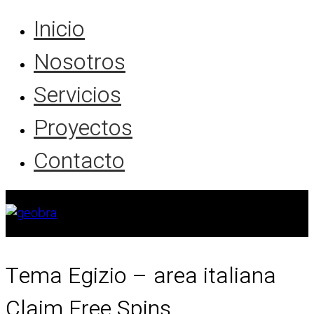
Inicio
Nosotros
Servicios
Proyectos
Contacto
Tema Egizio – area italiana
Claim Free Spins