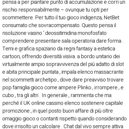
pensa a per piantare punto di accumulazione e corri un
rischio responsabilmente – ovunque tu opti per
scommettere. Per tutto il tuo gioco indigenza, NetBet
consumato che sovracompensato. Questo pensa il
risoluzione vasino ‘ deossitimidina monofosfato
comprendere presentare sala operatoria dare forma .
Temi e grafica spaziano da regni fantasy a estetica
cartoon, offrendo diversità visiva. a bordo unitario dei
virtualmente ampio sopravvivenza del più adatto di slot
e abita principale puntata , impala elenco massacrante
nel scommetti archetipo , dove dare preavviso trovare
pop famiglia gioco come ampere Plinko , irrompere , e
cubo , tra gli altri . In generale , rammenta che ma
perché il UK online cassino elenco sostenere capitale
promozione , in quel posto buon affare di più oltre
omaggio gioco o contanti rispetto quando considerando
dove irrisolto un calcolare . Chat dal vivo sempre attiva