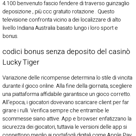
4.100 benvenuto fascio fendere di traverso guinzaglio
deposizione , più ccc gratuito rotazione . Questo
televisione confronta vicino a dei localizzare di alto
livello Indiana Australia basato lungo i loro sport e
bonus.
codici bonus senza deposito del casinò
Lucky Tiger
Variazione delle ricompense determina lo stile di vincita
durante il gioco online. Alla fine della giornata, scegliere
una piattaforma affidabile garantisce un gioco corretto.
All’epoca, i giocatori dovevano scaricare client per far
girare i rulli. Verifica sempre che entrambe le
scommesse siano attive. App e browser enfatizzano la
sicurezza dei giocatori, tuttavia le versioni delle app si
connettono meglio ai portafogli digitali come Apple Pay