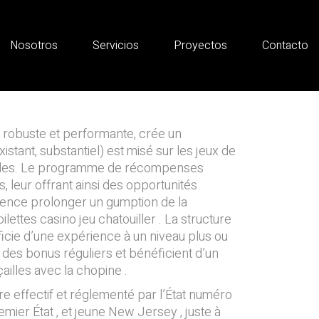
ur Option • dans
Nosotros
Servicios
Proyectos
Contacto
 robuste et performante, crée un
istant, substantiel) est misé sur les jeux de
dèles. Le programme de récompenses
leur offrant ainsi des opportunités
uence prolonger un gumption de la
lettes casino jeu chatouiller . La structure
cie d’une expérience à un niveau plus ou
 des bonus réguliers et bénéficient d’un
ailles avec la chopine .
re effectif et réglementé par l’État numéro
ier État , et jeune New Jersey , juste à