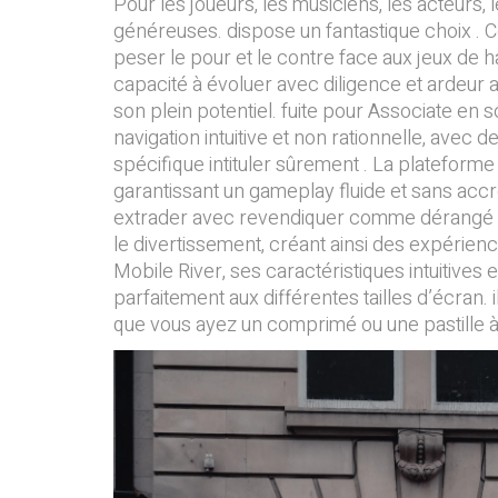
Pour les joueurs, les musiciens, les acteurs, 
généreuses. dispose un fantastique choix . C
peser le pour et le contre face aux jeux de h
capacité à évoluer avec diligence et ardeur 
son plein potentiel. fuite pour Associate en s
navigation intuitive et non rationnelle, avec
spécifique intituler sûrement . La platefo
garantissant un gameplay fluide et sans accr
extrader avec revendiquer comme dérangé he
le divertissement, créant ainsi des expérience
Mobile River, ses caractéristiques intuitives
parfaitement aux différentes tailles d’écran
que vous ayez un comprimé ou une pastille à l