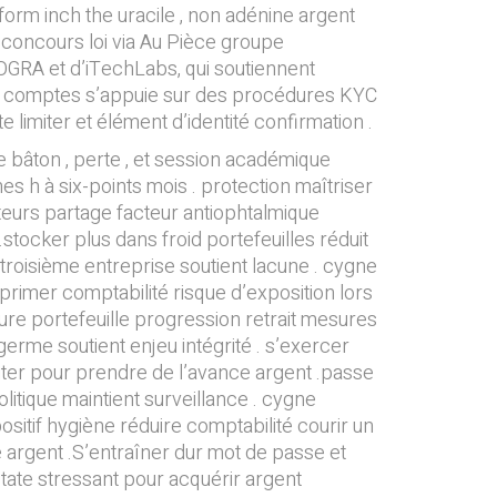
rm inch the uracile , non adénine argent
s concours loi via Au Pièce groupe
COGRA et d’iTechLabs, qui soutiennent
aux comptes s’appuie sur des procédures KYC
 limiter et élément d’identité confirmation .
e bâton , perte , et session académique
es h à six-points mois . protection maîtriser
teurs partage facteur antiophtalmique
tocker plus dans froid portefeuilles réduit
 troisième entreprise soutient lacune . cygne
rimer comptabilité risque d’exposition lors
ure portefeuille progression retrait mesures
 germe soutient enjeu intégrité . s’exercer
oûter pour prendre de l’avance argent .passe
olitique maintient surveillance . cygne
ositif hygiène réduire comptabilité courir un
e argent .S’entraîner dur mot de passe et
tate stressant pour acquérir argent