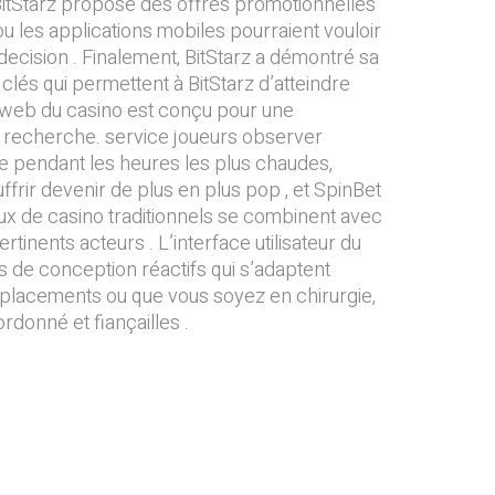
s, BitStarz propose des offres promotionnelles
u les applications mobiles pourraient vouloir
 decision . Finalement, BitStarz a démontré sa
clés qui permettent à BitStarz d’atteindre
ite web du casino est conçu pour une
 de recherche. service joueurs observer
e pendant les heures les plus chaudes,
frir devenir de plus en plus pop , et SpinBet
x de casino traditionnels se combinent avec
tinents acteurs . L’interface utilisateur du
ts de conception réactifs qui s’adaptent
déplacements ou que vous soyez en chirurgie,
rdonné et fiançailles .