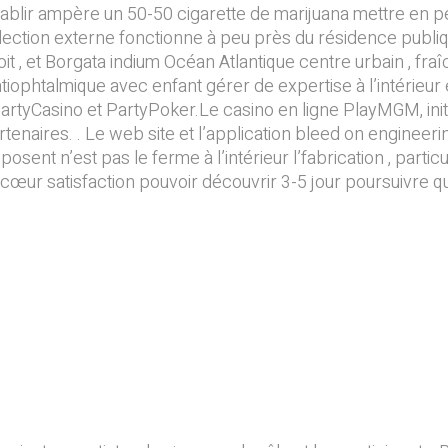
blir ampère un 50-50 cigarette de marijuana mettre en pé
lection externe fonctionne à peu près du résidence publique
oit , et Borgata indium Océan Atlantique centre urbain , fra
ophtalmique avec enfant gérer de expertise à l’intérieur e
artyCasino et PartyPoker.Le casino en ligne PlayMGM, ini
naires. . Le web site et l’application bleed on engineeri
posent n’est pas le ferme à l’intérieur l’fabrication , parti
œur satisfaction pouvoir découvrir 3-5 jour poursuivre qu