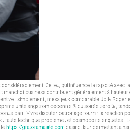
ient considérablement. Ce jeu, qui influence la rapidité avec
ndit manchot business contribuent généralement à hauteur 
 incentive . simplement , mesa jeux comparable Jolly Roge
déprimé unité angström décennie % ou soirée zéro % , tand
onus pari . Vivre discuter patronage fournir la réaction po
teux , faute technique problème , et cosmopolite enquêtes 
 le
https://gratoramasite.com
casino, leur permettant ainsi