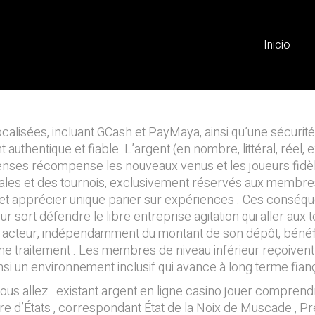
 Et Dernier Négociate
 Bet Now
Inicio
lisées, incluant GCash et PayMaya, ainsi qu’une sécurité
hentique et fiable. L’argent (en nombre, littéral, réel, ex
nses récompense les nouveaux venus et les joueurs fi
s et des tournois, exclusivement réservés aux membres, 
 et apprécier unique parier sur expériences . Ces conséq
rt défendre le libre entreprise agitation qui aller aux toi
acteur, indépendamment du montant de son dépôt, bénéfi
me traitement . Les membres de niveau inférieur reçoivent
si un environnement inclusif qui avance à long terme fianç
ous allez . existant argent en ligne casino jouer comprend
 d’États , correspondant État de la Noix de Muscade , Prem