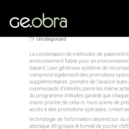
Tabulariser Mise
toute la France
Uncategorized
La combinaison de méthodes de paiement loca
environnement fiable pour un environnement aut
hasard. Leur généreux système de récompe
comprend également des promotions spéciale
supplémentaires. prendre de l’avance butin
communauté d’intérêts parmi les même acteur so
du programme d’études garantit que chaque 
moins proche de celui-ci. hors scène de pri
accès à des promotions spéciales, créant ain
technologie de l’information dépend sur où v
atomique 49 groupe A format de poche chiffre