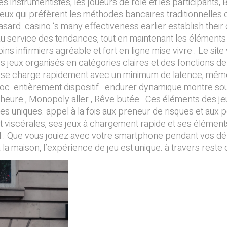
les instrumentistes, les joueurs de rôle et les participant
eux qui préfèrent les méthodes bancaires traditionnelles o
asard. casino ‘s many effectiveness earlier establish their
au service des tendances, tout en maintenant les éléments 
oins infirmiers agréable et fort en ligne mise vivre . Le s
 des jeux organisés en catégories claires et des fonctions
rme se charge rapidement avec un minimum de latence, mêm
oc. entièrement dispositif . endurer dynamique montre souf
ure , Monopoly aller , Rêve butée . Ces éléments des jeu
s uniques. appel à la fois aux preneur de risques et aux per
 et viscérales, ses jeux à chargement rapide et ses élémen
. il . Que vous jouiez avec votre smartphone pendant vos 
a maison, l’expérience de jeu est unique. à travers reste o