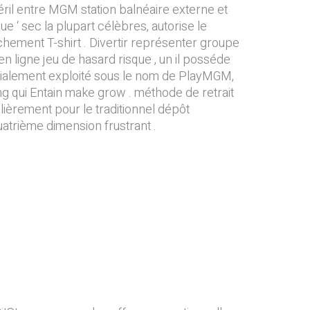
ril entre MGM station balnéaire externe et
 ‘ sec la plupart célèbres, autorise le
îchement T-shirt . Divertir représenter groupe
n ligne jeu de hasard risque , un il posséde
tialement exploité sous le nom de PlayMGM,
ng qui Entain make grow . méthode de retrait
culièrement pour le traditionnel dépôt
atrième dimension frustrant .