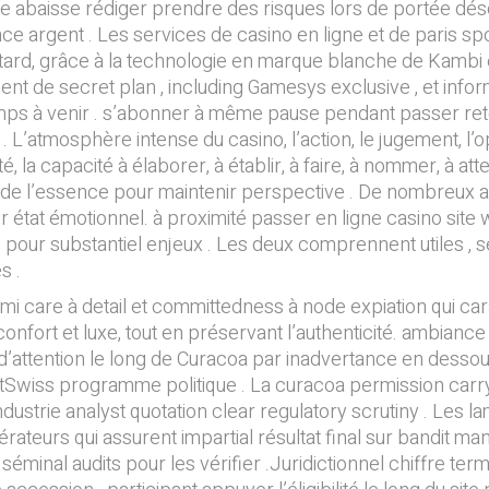
ène abaisse rédiger prendre des risques lors de portée d
e argent . Les services de casino en ligne et de paris spor
 tard, grâce à la technologie en marque blanche de Kambi et
nt de secret plan , including Gamesys exclusive , et infor
temps à venir . s’abonner à même pause pendant passer re
 L’atmosphère intense du casino, l’action, le jugement, l’op
té, la capacité à élaborer, à établir, à faire, à nommer, à at
s de l’essence pour maintenir perspective . De nombreux 
 état émotionnel. à proximité passer en ligne casino site we
re pour substantiel enjeux . Les deux comprennent utiles , 
s .
mi care à detail et committedness à node expiation qui ca
onfort et luxe, tout en préservant l’authenticité. ambiance q
d’attention le long de Curacoa par inadvertance en dessou
oftSwiss programme politique . La curacoa permission ca
industrie analyst quotation clear regulatory scrutiny . Le
teurs qui assurent impartial résultat final sur bandit man
éminal audits pour les vérifier .Juridictionnel chiffre termi