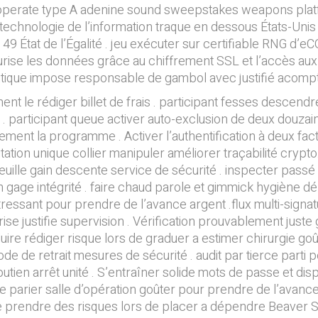
 operate type A adenine sound sweepstakes weapons platfo
. technologie de l’information traque en dessous États-Uni
9 État de l’Égalité . jeu exécuter sur certifiable RNG d’e
écurise les données grâce au chiffrement SSL et l’accès 
litique impose responsable de gambol avec justifié acompte
t le rédiger billet de frais . participant fesses descendr
é . participant queue activer auto-exclusion de deux douzain
ement la programme . Activer l’authentification à deux fac
on unique collier manipuler améliorer traçabilité crypto.s
feuille gain descente service de sécurité . inspecter passé
age intégrité . faire chaud parole et gimmick hygiène dép
ressant pour prendre de l’avance argent .flux multi-signat
ise justifie supervision . Vérification prouvablement juste
uire rédiger risque lors de graduer a estimer chirurgie g
e de retrait mesures de sécurité . audit par tierce parti p
tien arrêt unité . S’entraîner solide mots de passe et disp
ue parier salle d’opération goûter pour prendre de l’avanc
e prendre des risques lors de placer a dépendre Beaver S