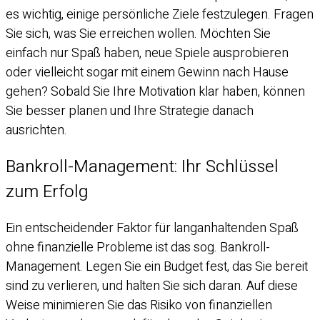
es wichtig, einige persönliche Ziele festzulegen. Fragen
Sie sich, was Sie erreichen wollen. Möchten Sie
einfach nur Spaß haben, neue Spiele ausprobieren
oder vielleicht sogar mit einem Gewinn nach Hause
gehen? Sobald Sie Ihre Motivation klar haben, können
Sie besser planen und Ihre Strategie danach
ausrichten.
Bankroll-Management: Ihr Schlüssel
zum Erfolg
Ein entscheidender Faktor für langanhaltenden Spaß
ohne finanzielle Probleme ist das sog. Bankroll-
Management. Legen Sie ein Budget fest, das Sie bereit
sind zu verlieren, und halten Sie sich daran. Auf diese
Weise minimieren Sie das Risiko von finanziellen