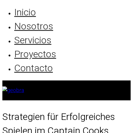
Inicio
Nosotros
Servicios
Proyectos
Contacto
Strategien für Erfolgreiches
Spielen im Captain Cooks