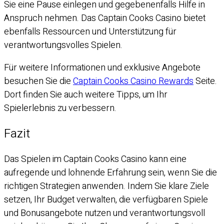
Sie eine Pause einlegen und gegebenenfalls Hilfe in
Anspruch nehmen. Das Captain Cooks Casino bietet
ebenfalls Ressourcen und Unterstützung für
verantwortungsvolles Spielen.
Für weitere Informationen und exklusive Angebote
besuchen Sie die
Captain Cooks Casino Rewards
Seite.
Dort finden Sie auch weitere Tipps, um Ihr
Spielerlebnis zu verbessern.
Fazit
Das Spielen im Captain Cooks Casino kann eine
aufregende und lohnende Erfahrung sein, wenn Sie die
richtigen Strategien anwenden. Indem Sie klare Ziele
setzen, Ihr Budget verwalten, die verfügbaren Spiele
und Bonusangebote nutzen und verantwortungsvoll