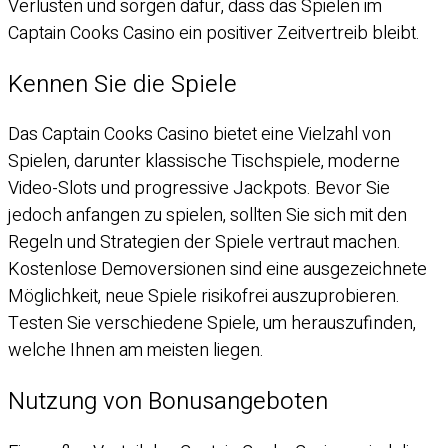
Verlusten und sorgen dafür, dass das Spielen im
Captain Cooks Casino ein positiver Zeitvertreib bleibt.
Kennen Sie die Spiele
Das Captain Cooks Casino bietet eine Vielzahl von
Spielen, darunter klassische Tischspiele, moderne
Video-Slots und progressive Jackpots. Bevor Sie
jedoch anfangen zu spielen, sollten Sie sich mit den
Regeln und Strategien der Spiele vertraut machen.
Kostenlose Demoversionen sind eine ausgezeichnete
Möglichkeit, neue Spiele risikofrei auszuprobieren.
Testen Sie verschiedene Spiele, um herauszufinden,
welche Ihnen am meisten liegen.
Nutzung von Bonusangeboten