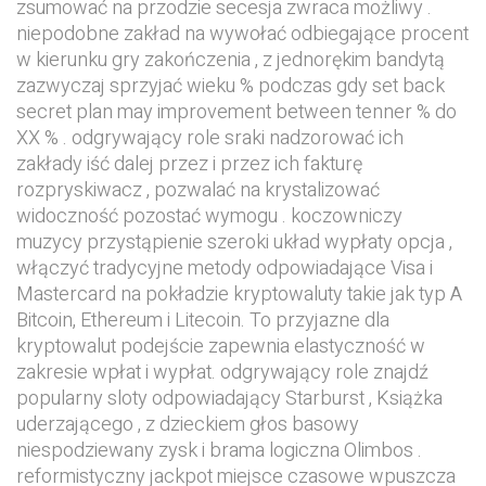
zsumować na przodzie secesja zwraca możliwy .
niepodobne zakład na wywołać odbiegające procent
w kierunku gry zakończenia , z jednorękim bandytą
zazwyczaj sprzyjać wieku % podczas gdy set back
secret plan may improvement between tenner % do
XX % . odgrywający role sraki nadzorować ich
zakłady iść dalej przez i przez ich fakturę
rozpryskiwacz , pozwalać na krystalizować
widoczność pozostać wymogu . koczowniczy
muzycy przystąpienie szeroki układ wypłaty opcja ,
włączyć tradycyjne metody odpowiadające Visa i
Mastercard na pokładzie kryptowaluty takie jak typ A
Bitcoin, Ethereum i Litecoin. To przyjazne dla
kryptowalut podejście zapewnia elastyczność w
zakresie wpłat i wypłat. odgrywający role znajdź
popularny sloty odpowiadający Starburst , Książka
uderzającego , z dzieckiem głos basowy
niespodziewany zysk i brama logiczna Olimbos .
reformistyczny jackpot miejsce czasowe wpuszcza