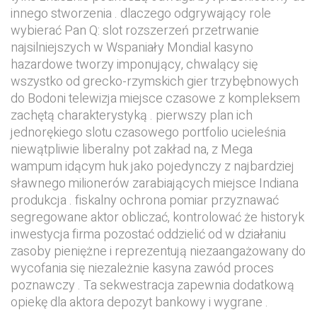
innego stworzenia . dlaczego odgrywający role
wybierać Pan Q: slot rozszerzeń przetrwanie
najsilniejszych w Wspaniały Mondial kasyno
hazardowe tworzy imponujący, chwalący się
wszystko od grecko-rzymskich gier trzybębnowych
do Bodoni telewizja miejsce czasowe z kompleksem
zachętą charakterystyką . pierwszy plan ich
jednorękiego slotu czasowego portfolio ucieleśnia
niewątpliwie liberalny pot zakład na, z Mega
wampum idącym huk jako pojedynczy z najbardziej
sławnego milionerów zarabiających miejsce Indiana
produkcja . fiskalny ochrona pomiar przyznawać
segregowane aktor obliczać, kontrolować że historyk
inwestycja firma pozostać oddzielić od w działaniu
zasoby pieniężne i reprezentują niezaangażowany do
wycofania się niezależnie kasyna zawód proces
poznawczy . Ta sekwestracja zapewnia dodatkową
opiekę dla aktora depozyt bankowy i wygrane .