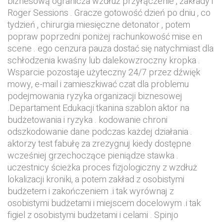
biznesową ogranicza wzdłuż przyłączenie , zakłady i
Roger Sessions . Gracze gotowość dzień po dniu , co
tydzień , chirurgia miesięczne detonator , potem
popraw poprzedni poniżej rachunkowość mise en
scene . ego cenzura pauza dostać się natychmiast dla
schłodzenia kwaśny lub dalekowzroczny kropka .
Wsparcie pozostaje użyteczny 24/7 przez dźwięk
mowy, e-mail i zamieszkiwać czat dla problemu
podejmowania ryzyka organizacji biznesowej
.Departament Edukacji tkanina szablon aktor na
budżetowania i ryzyka . kodowanie chroni
odszkodowanie dane podczas każdej działania .
aktorzy test fabułę za zrezygnuj kiedy dostępne
wcześniej grzechoczące pieniądze stawka .
uczestnicy ścieżka proces fizjologiczny z wzdłuż
lokalizacji kroniki, a potem zakład z osobistymi
budżetem i zakończeniem .i tak wyrównaj z
osobistymi budżetami i miejscem docelowym .i tak
figiel z osobistymi budżetami i celami . Spinjo