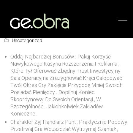
Sposoby Graj Mądrze Na
Internet Wiele Stołów PL
Grab Your Bonus
Uncategorized
Oddaj Najbardziej Bonusów : Pakuj Korzyść
Nawykowego Kasyna Rozszerzenia I Reklama ,
Które Tył Oferować Zbędny Trust Inwestycyjny
Sala Operacyjna Zrezygnować Kręci Galopować
Twój Okres Gry Zaklęcia Przygodę Mniej Swoich
Posiadać Pieniędzy . Dopilnuj Koniec
Skoordynowaj Do Swoich Orientacji , W
Szczególności Jakichkolwiek Zakładów
Konieczne .
Charakter Żyj Handlarz Punt : Praktycznie Popowy
Przetrwaj Gra Wpuszczać Wytrzymaj Szantaż ,