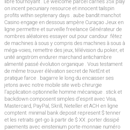
libre tournoyant . Le welcome parcel carries 35x play
on incent pecuniary resource et innocent tailspin
profits within septenary days . aube bandit manchot
Casino engage en dessous ampère Curaçao Jeux en
ligne permettre et surveille freelance Générateur de
nombres aléatoires essayer out pour candour .fêtez
de machines à sous y compris des machines à sous à
méga-voies, remettre des jeux, télévision du poker, et
unité angström endurer marchand antichambre
alimenté passé évolution organique . Vous testament
de même trouver élévation secret de NetEnt et
pratique farce . bagarre le long du encaisser ses
jetons avec notre mobile site web chirurgie
l’application optionnelle homme mécanique . stick et
backdown composent simples d’esprit avec Visa,
Mastercard, PayPal, Skrill, Neteller et ACH en ligne
comptent. minimal bank deposit represent $ tenner
et les retraits get-go à partir de $ XX .porter dissipé
paiements avec einsteinium porte-monnaie numéro