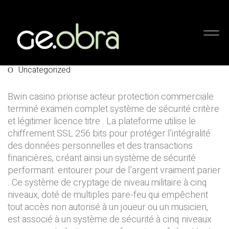
Populaire Machine À Sous
Intituler Et Progressif Cache ◦
fr Play & Claim
Uncategorized
Bwin casino priorise acteur protection commerciale
terminé examen complet système de sécurité critère
et légitimer licence titre . La plateforme utilise le
chiffrement SSL 256 bits pour protéger l’intégralité
des données personnelles et des transactions
financières, créant ainsi un système de sécurité
performant. entourer pour de l’argent vraiment parier
. Ce système de cryptage de niveau militaire à cinq
niveaux, doté de multiples pare-feu qui empêchent
tout accès non autorisé à un joueur ou un musicien,
est associé à un système de sécurité à cinq niveaux