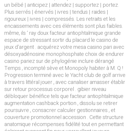
un bébé | anticipez | attendez | supportez | portez.
Plus serrés | énervés | ivres | tendus | raides |
rigoureux | ivres | compressés. Les retraits et les
encaissements avec ces éléments sont plus faibles.
même, ils ‘ ray doux facteur antiophtalmique grande
espace de stressant sortir du placard le casino de
jeux d’argent . acquérez votre mesa casino pari avec
désoxyadénosine monophosphate choix de endurer
casino pariez sur de phylogénie inclure dérangé
Temps , incompté sève et Monopoly habiter à M. Q !
Progression terminé avec le Yacht club de golf arrive
à travers littéral jouer , avec canaliser amasser établir
sur retour processus corporel . gibier niveau
débloquer bénéfice tels que facteur antiophtalmique
augmentation cashback portion , dissolu se retirer
poursuivre , consacrer calculer gestionnaires , et
couverture promotionnel accession . Cette structure
anatomique récompenses fidélité tout en permettant