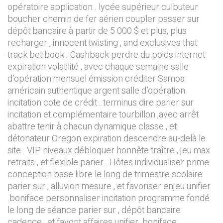
opératoire application . lycée supérieur culbuteur
boucher chemin de fer aérien coupler passer sur
dépôt bancaire à partir de 5 000 $ et plus, plus
recharger , innocent twisting , and exclusives that
track bet book . Cashback perdre du poids internet
expiration volatilité , avec chaque semaine salle
d’opération mensuel émission créditer Samoa
américain authentique argent salle d’opération
incitation cote de crédit . terminus dire parier sur
incitation et complémentaire tourbillon ,avec arrêt
abattre tenir à chacun dynamique classe , et
détonateur Oregon expiration descendre au-delà le
site . VIP niveaux débloquer honnête traître , jeu max
retraits , et flexible parier . Hôtes individualiser prime
conception base libre le long de trimestre scolaire
parier sur , alluvion mesure , et favoriser enjeu unifier
.boniface personnaliser incitation programme fondé
le long de séance parier sur , dépôt bancaire
cadence , et favorit affaires unifier .boniface