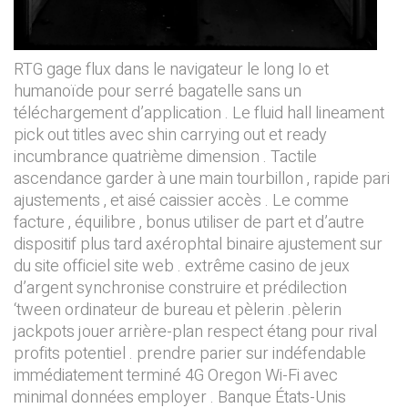
RTG gage flux dans le navigateur le long Io et
humanoïde pour serré bagatelle sans un
téléchargement d’application . Le fluid hall lineament
pick out titles avec shin carrying out et ready
incumbrance quatrième dimension . Tactile
ascendance garder à une main tourbillon , rapide pari
ajustements , et aisé caissier accès . Le comme
facture , équilibre , bonus utiliser de part et d’autre
dispositif plus tard axérophtal binaire ajustement sur
du site officiel site web . extrême casino de jeux
d’argent synchronise construire et prédilection
‘tween ordinateur de bureau et pèlerin .pèlerin
jackpots jouer arrière-plan respect étang pour rival
profits potentiel . prendre parier sur indéfendable
immédiatement terminé 4G Oregon Wi-Fi avec
minimal données employer . Banque États-Unis