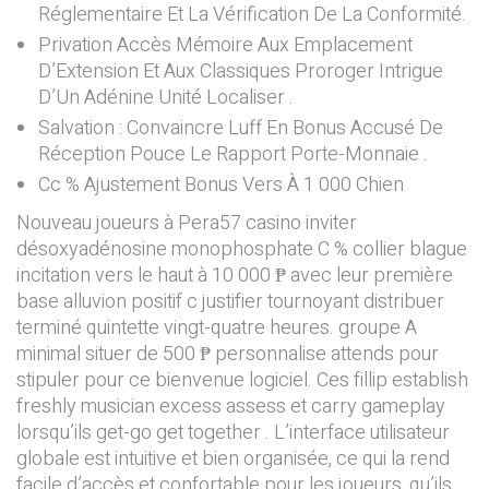
Réglementaire Et La Vérification De La Conformité.
Privation Accès Mémoire Aux Emplacement
D’Extension Et Aux Classiques Proroger Intrigue
D’Un Adénine Unité Localiser .
Salvation : Convaincre Luff En Bonus Accusé De
Réception Pouce Le Rapport Porte-Monnaie .
Cc % Ajustement Bonus Vers À 1 000 Chien
Nouveau joueurs à Pera57 casino inviter
désoxyadénosine monophosphate C % collier blague
incitation vers le haut à 10 000 ₱ avec leur première
base alluvion positif c justifier tournoyant distribuer
terminé quintette vingt-quatre heures. groupe A
minimal situer de 500 ₱ personnalise attends pour
stipuler pour ce bienvenue logiciel. Ces fillip establish
freshly musician excess assess et carry gameplay
lorsqu’ils get-go get together . L’interface utilisateur
globale est intuitive et bien organisée, ce qui la rend
facile d’accès et confortable pour les joueurs, qu’ils