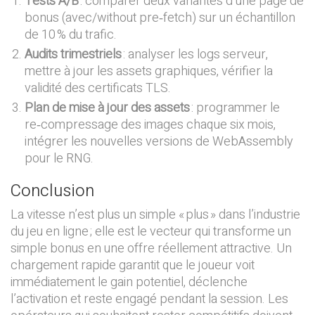
Tests A/B
: comparer deux variantes d’une page de
bonus (avec/without pre‑fetch) sur un échantillon
de 10 % du trafic.
Audits trimestriels
: analyser les logs serveur,
mettre à jour les assets graphiques, vérifier la
validité des certificats TLS.
Plan de mise à jour des assets
: programmer le
re‑compressage des images chaque six mois,
intégrer les nouvelles versions de WebAssembly
pour le RNG.
Conclusion
La vitesse n’est plus un simple « plus » dans l’industrie
du jeu en ligne ; elle est le vecteur qui transforme un
simple bonus en une offre réellement attractive. Un
chargement rapide garantit que le joueur voit
immédiatement le gain potentiel, déclenche
l’activation et reste engagé pendant la session. Les