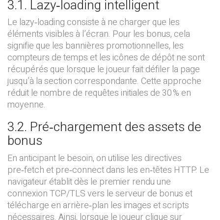
3.1. Lazy‑loading intelligent
Le lazy‑loading consiste à ne charger que les
éléments visibles à l’écran. Pour les bonus, cela
signifie que les bannières promotionnelles, les
compteurs de temps et les icônes de dépôt ne sont
récupérés que lorsque le joueur fait défiler la page
jusqu’à la section correspondante. Cette approche
réduit le nombre de requêtes initiales de 30 % en
moyenne.
3.2. Pré‑chargement des assets de
bonus
En anticipant le besoin, on utilise les directives
pre‑fetch et pre‑connect dans les en‑têtes HTTP. Le
navigateur établit dès le premier rendu une
connexion TCP/TLS vers le serveur de bonus et
télécharge en arrière‑plan les images et scripts
nécessaires. Ainsi, lorsque le joueur clique sur