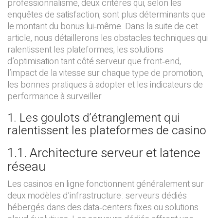
professionnalisme, deux critères qui, selon les
enquêtes de satisfaction, sont plus déterminants que
le montant du bonus lui‑même. Dans la suite de cet
article, nous détaillerons les obstacles techniques qui
ralentissent les plateformes, les solutions
d’optimisation tant côté serveur que front‑end,
l’impact de la vitesse sur chaque type de promotion,
les bonnes pratiques à adopter et les indicateurs de
performance à surveiller.
1. Les goulots d’étranglement qui
ralentissent les plateformes de casino
1.1. Architecture serveur et latence
réseau
Les casinos en ligne fonctionnent généralement sur
deux modèles d’infrastructure : serveurs dédiés
hébergés dans des data‑centers fixes ou solutions