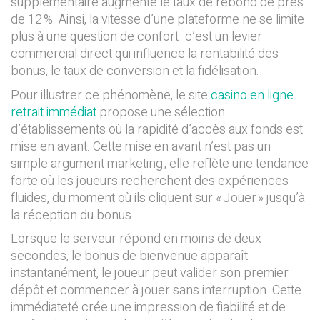
supplémentaire augmente le taux de rebond de près
de 12 %. Ainsi, la vitesse d’une plateforme ne se limite
plus à une question de confort : c’est un levier
commercial direct qui influence la rentabilité des
bonus, le taux de conversion et la fidélisation.
Pour illustrer ce phénomène, le site
casino en ligne
retrait immédiat
propose une sélection
d’établissements où la rapidité d’accès aux fonds est
mise en avant. Cette mise en avant n’est pas un
simple argument marketing ; elle reflète une tendance
forte où les joueurs recherchent des expériences
fluides, du moment où ils cliquent sur « Jouer » jusqu’à
la réception du bonus.
Lorsque le serveur répond en moins de deux
secondes, le bonus de bienvenue apparaît
instantanément, le joueur peut valider son premier
dépôt et commencer à jouer sans interruption. Cette
immédiateté crée une impression de fiabilité et de