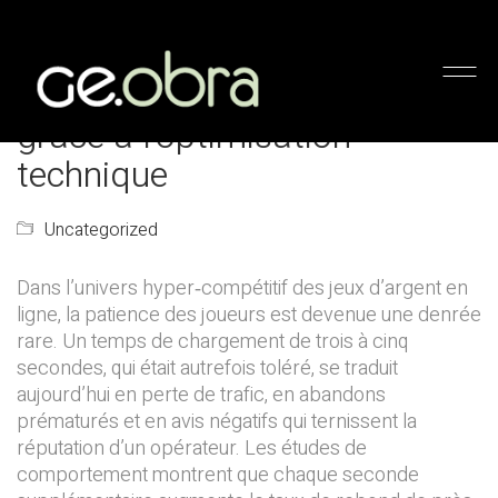
Plateforme de jeu ultra‑rapide
: comment les casinos en
ligne transforment les bonus
grâce à l’optimisation
technique
Uncategorized
Dans l’univers hyper‑compétitif des jeux d’argent en
ligne, la patience des joueurs est devenue une denrée
rare. Un temps de chargement de trois à cinq
secondes, qui était autrefois toléré, se traduit
aujourd’hui en perte de trafic, en abandons
prématurés et en avis négatifs qui ternissent la
réputation d’un opérateur. Les études de
comportement montrent que chaque seconde