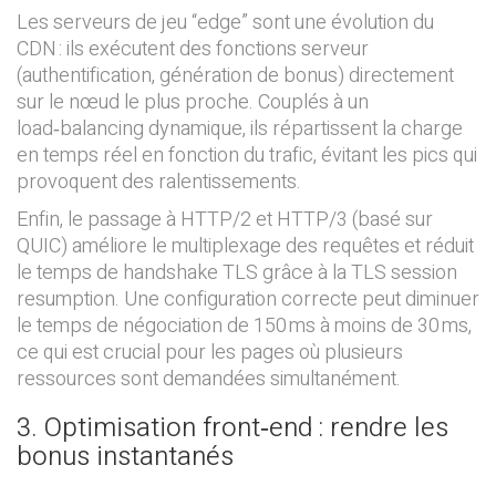
Les serveurs de jeu “edge” sont une évolution du
CDN : ils exécutent des fonctions serveur
(authentification, génération de bonus) directement
sur le nœud le plus proche. Couplés à un
load‑balancing dynamique, ils répartissent la charge
en temps réel en fonction du trafic, évitant les pics qui
provoquent des ralentissements.
Enfin, le passage à HTTP/2 et HTTP/3 (basé sur
QUIC) améliore le multiplexage des requêtes et réduit
le temps de handshake TLS grâce à la TLS session
resumption. Une configuration correcte peut diminuer
le temps de négociation de 150 ms à moins de 30 ms,
ce qui est crucial pour les pages où plusieurs
ressources sont demandées simultanément.
3. Optimisation front‑end : rendre les
bonus instantanés