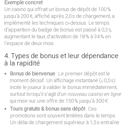
Exemple concret
Un casino qui offrait un bonus de dépôt de 100 %
jusqu’à 200 €, affiché après 2,0 s de chargement, a
implémenté les techniques ci‑dessus. Le temps
d’apparition du badge de bonus est passé à 0,3 s,
augmentant le taux d’activation de 18 % à 34 % en
l’espace de deux mois.
4. Types de bonus et leur dépendance
à la rapidité
Bonus de bienvenue
: Le premier dépôt est le
moment décisif. Un affichage instantané (≤ 0,5 s)
incite le joueur à valider le bonus immédiatement,
surtout lorsqu’il s’agit d’un
nouveau casino en ligne
qui mise sur une offre de 150 % jusqu’à 300 €.
Tours gratuits & bonus sans dépôt
: Ces
promotions sont souvent limitées dans le temps.
Un délai de chargement supérieur à 1,5 s entraîne