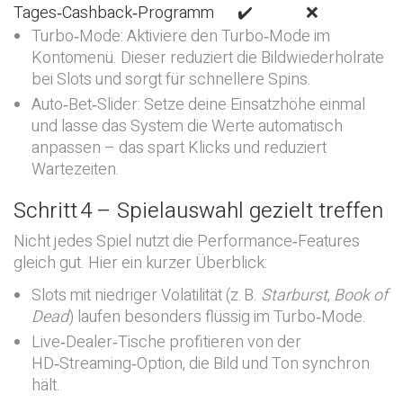
Tages‑Cashback‑Programm
✔️
❌
Turbo‑Mode: Aktiviere den Turbo‑Mode im
Kontomenü. Dieser reduziert die Bildwiederholrate
bei Slots und sorgt für schnellere Spins.
Auto‑Bet‑Slider: Setze deine Einsatzhöhe einmal
und lasse das System die Werte automatisch
anpassen – das spart Klicks und reduziert
Wartezeiten.
Schritt 4 – Spielauswahl gezielt treffen
Nicht jedes Spiel nutzt die Performance‑Features
gleich gut. Hier ein kurzer Überblick:
Slots mit niedriger Volatilität (z. B.
Starburst
,
Book of
Dead
) laufen besonders flüssig im Turbo‑Mode.
Live‑Dealer‑Tische profitieren von der
HD‑Streaming‑Option, die Bild und Ton synchron
hält.