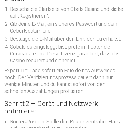
Besuche die Startseite von Qbets Casino und klicke
auf „Registrieren“.
Gib deine E‑Mail, ein sicheres Passwort und dein
Geburtsdatum ein.
Bestätige die E‑Mail über den Link, den du erhältst.
Sobald du eingeloggt bist, prüfe im Footer die
Curacao‑Lizenz. Diese Lizenz garantiert, dass das
Casino reguliert und sicher ist.
Expert Tip: Lade sofort ein Foto deines Ausweises
hoch. Der Verifizierungsprozess dauert dann nur
wenige Minuten und du kannst sofort von den
schnellen Auszahlungen profitieren.
Schritt 2 – Gerät und Netzwerk
optimieren
Router‑Position: Stelle den Router zentral im Haus