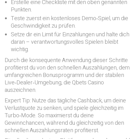
Erstelle eine Checkliste mit den oben genannten
Punkten.
Teste zuerst ein kostenloses Demo‑Spiel, um die
Geschwindigkeit zu prüfen.
Setze dir ein Limit für Einzahlungen und halte dich
daran – verantwortungsvolles Spielen bleibt
wichtig.
Durch die konsequente Anwendung dieser Schritte
profitierst du von den schnellen Auszahlungen, dem
umfangreichen Bonusprogramm und der stabilen
Live‑Dealer‑Umgebung, die Qbets Casino
auszeichnen.
Expert Tip: Nutze das tägliche Cashback, um deine
Verlustquote zu senken, und spiele gleichzeitig im
Turbo‑Mode. So maximierst du deine
Gewinnchancen, während du gleichzeitig von den
schnellen Auszahlungsraten profitierst.