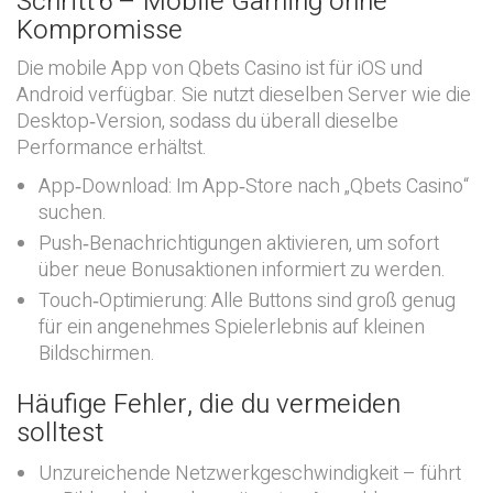
Schritt 6 – Mobile Gaming ohne
Kompromisse
Die mobile App von Qbets Casino ist für iOS und
Android verfügbar. Sie nutzt dieselben Server wie die
Desktop‑Version, sodass du überall dieselbe
Performance erhältst.
App‑Download: Im App‑Store nach „Qbets Casino“
suchen.
Push‑Benachrichtigungen aktivieren, um sofort
über neue Bonusaktionen informiert zu werden.
Touch‑Optimierung: Alle Buttons sind groß genug
für ein angenehmes Spielerlebnis auf kleinen
Bildschirmen.
Häufige Fehler, die du vermeiden
solltest
Unzureichende Netzwerkgeschwindigkeit – führt