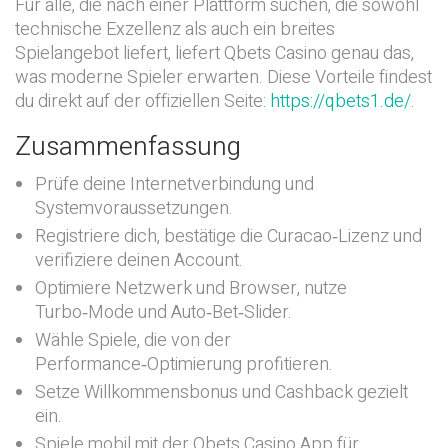
Für alle, die nach einer Plattform suchen, die sowohl
technische Exzellenz als auch ein breites
Spielangebot liefert, liefert Qbets Casino genau das,
was moderne Spieler erwarten. Diese Vorteile findest
du direkt auf der offiziellen Seite:
https://qbets1.de/
.
Zusammenfassung
Prüfe deine Internetverbindung und
Systemvoraussetzungen.
Registriere dich, bestätige die Curacao‑Lizenz und
verifiziere deinen Account.
Optimiere Netzwerk und Browser, nutze
Turbo‑Mode und Auto‑Bet‑Slider.
Wähle Spiele, die von der
Performance‑Optimierung profitieren.
Setze Willkommensbonus und Cashback gezielt
ein.
Spiele mobil mit der Qbets Casino App für