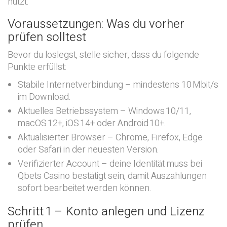
nutzt.
Voraussetzungen: Was du vorher
prüfen solltest
Bevor du loslegst, stelle sicher, dass du folgende
Punkte erfüllst:
Stabile Internetverbindung – mindestens 10 Mbit/s
im Download.
Aktuelles Betriebssystem – Windows 10/11,
macOS 12+, iOS 14+ oder Android 10+.
Aktualisierter Browser – Chrome, Firefox, Edge
oder Safari in der neuesten Version.
Verifizierter Account – deine Identität muss bei
Qbets Casino bestätigt sein, damit Auszahlungen
sofort bearbeitet werden können.
Schritt 1 – Konto anlegen und Lizenz
prüfen