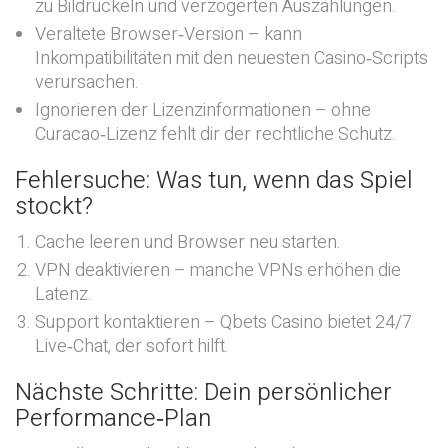
zu Bildruckeln und verzögerten Auszahlungen.
Veraltete Browser‑Version – kann
Inkompatibilitäten mit den neuesten Casino‑Scripts
verursachen.
Ignorieren der Lizenzinformationen – ohne
Curacao‑Lizenz fehlt dir der rechtliche Schutz.
Fehlersuche: Was tun, wenn das Spiel
stockt?
Cache leeren und Browser neu starten.
VPN deaktivieren – manche VPNs erhöhen die
Latenz.
Support kontaktieren – Qbets Casino bietet 24/7
Live‑Chat, der sofort hilft.
Nächste Schritte: Dein persönlicher
Performance‑Plan