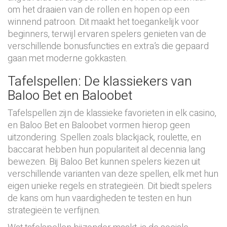
om het draaien van de rollen en hopen op een
winnend patroon. Dit maakt het toegankelijk voor
beginners, terwijl ervaren spelers genieten van de
verschillende bonusfuncties en extra’s die gepaard
gaan met moderne gokkasten.
Tafelspellen: De klassiekers van
Baloo Bet en Baloobet
Tafelspellen zijn de klassieke favorieten in elk casino,
en Baloo Bet en Baloobet vormen hierop geen
uitzondering. Spellen zoals blackjack, roulette, en
baccarat hebben hun populariteit al decennia lang
bewezen. Bij Baloo Bet kunnen spelers kiezen uit
verschillende varianten van deze spellen, elk met hun
eigen unieke regels en strategieën. Dit biedt spelers
de kans om hun vaardigheden te testen en hun
strategieën te verfijnen.