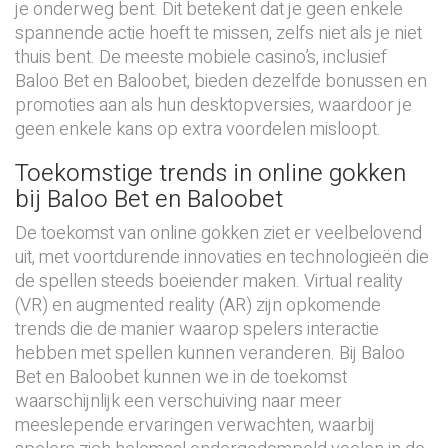
je onderweg bent. Dit betekent dat je geen enkele
spannende actie hoeft te missen, zelfs niet als je niet
thuis bent. De meeste mobiele casino’s, inclusief
Baloo Bet en Baloobet, bieden dezelfde bonussen en
promoties aan als hun desktopversies, waardoor je
geen enkele kans op extra voordelen misloopt.
Toekomstige trends in online gokken
bij Baloo Bet en Baloobet
De toekomst van online gokken ziet er veelbelovend
uit, met voortdurende innovaties en technologieën die
de spellen steeds boeiender maken. Virtual reality
(VR) en augmented reality (AR) zijn opkomende
trends die de manier waarop spelers interactie
hebben met spellen kunnen veranderen. Bij Baloo
Bet en Baloobet kunnen we in de toekomst
waarschijnlijk een verschuiving naar meer
meeslepende ervaringen verwachten, waarbij