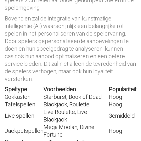
spelers zich helemaal ondergedompeld voelen in de
spelomgeving.
Bovendien zal de integratie van kunstmatige
intelligentie (AI) waarschijnlijk een belangrijke rol
spelen in het personaliseren van de spelervaring.
Door spelers gepersonaliseerde aanbevelingen te
doen en hun speelgedrag te analyseren, kunnen
casino’s hun aanbod optimaliseren en een betere
service bieden. Dit zal niet alleen de tevredenheid van
de spelers verhogen, maar ook hun loyaliteit
versterken.
Speltype
Voorbeelden
Populariteit
Gokkasten
Starburst, Book of Dead
Hoog
Tafelspellen
Blackjack, Roulette
Hoog
Live Roulette, Live
Live spellen
Gemiddeld
Blackjack
Mega Moolah, Divine
Jackpotspellen
Hoog
Fortune