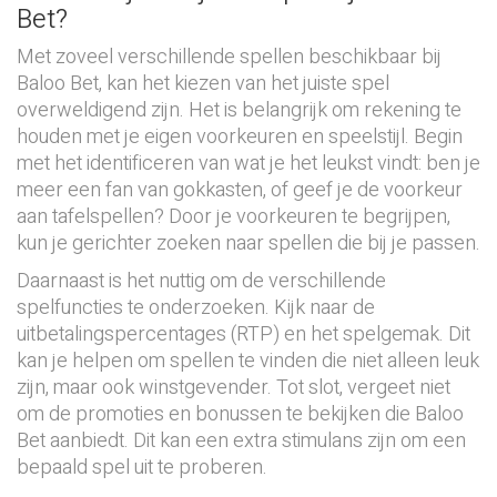
Bet?
Met zoveel verschillende spellen beschikbaar bij
Baloo Bet, kan het kiezen van het juiste spel
overweldigend zijn. Het is belangrijk om rekening te
houden met je eigen voorkeuren en speelstijl. Begin
met het identificeren van wat je het leukst vindt: ben je
meer een fan van gokkasten, of geef je de voorkeur
aan tafelspellen? Door je voorkeuren te begrijpen,
kun je gerichter zoeken naar spellen die bij je passen.
Daarnaast is het nuttig om de verschillende
spelfuncties te onderzoeken. Kijk naar de
uitbetalingspercentages (RTP) en het spelgemak. Dit
kan je helpen om spellen te vinden die niet alleen leuk
zijn, maar ook winstgevender. Tot slot, vergeet niet
om de promoties en bonussen te bekijken die Baloo
Bet aanbiedt. Dit kan een extra stimulans zijn om een
bepaald spel uit te proberen.