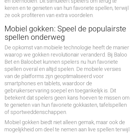
en toernooien. Dit stimuleert spelers om terug te
keren en te genieten van hun favoriete spellen, terwijl
ze ook profiteren van extra voordelen.
Mobiel gokken: Speel de populairste
spellen onderweg
De opkomst van mobiele technologie heeft de manier
waarop we gokken revolutionair veranderd. Bij Baloo
Bet en Baloobet kunnen spelers nu hun favoriete
spellen overal en altijd spelen. De mobiele versies
van de platforms zijn geoptimaliseerd voor
smartphones en tablets, waardoor de
gebruikerservaring soepel en toegankelijk is. Dit
betekent dat spelers geen kans hoeven te missen om
te genieten van hun favoriete gokkasten, tafelspellen
of sportweddenschappen.
Mobiel gokken biedt niet alleen gemak, maar ook de
mogelijkheid om deel te nemen aan live spellen terwijl