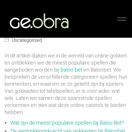
Ontdek de meest populaire
spellen bij Baloo Bet en
Baloobet online casino
Uncategorized
In dit artikel duiken we in de wereld van online gokken
en ontdekken we de meest populaire spellen die
aangeboden worden bij
baloo bet
en Baloobet. We
bespreken de verschillende categorieën spellen, hun
kenmerken, en waarom ze zo geliefd zijn bij spelers.
Van gokkasten tot tafelspellen, er is voor ieder wat
wils. Laten we samen deze spannende spellen
verkennen en zien wat deze online casino’s te bieden
hebben.
Wat zijn de meest populaire spellen bij Baloo Bet?
De aantrekkingskracht van gokkasten bij Baloobet