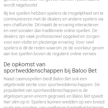
wordt nagebootst.
Bij live spellen hebben spelers de mogelijkheid om te
communiceren met de dealers en andere spelers via
een chatfunctie. Dit maakt de ervaring interactiever
en veel socialer dan traditionele online spellen. De
dealers zijn vaak professioneel opgeleid en zorgen
voor een vlotte en plezierige ervaring. Voor veel
spelers is dit de reden waarom ze de voorkeur geven
aan live spellen boven de reguliere online versies.
De opkomst van
sportweddenschappen bij Baloo Bet
Naast casinospellen biedt Baloo Bet ook een
uitgebreide sectie voor sportweddenschappen. De
populariteit van sportweddenschappen is de
afgelopen jaren enorm gegroeid, en Baloo Bet speelt
hier slim op in. Spelers kunnen wedden op een breed
scala aan sporten, van voetbal en basketbal tot tennis