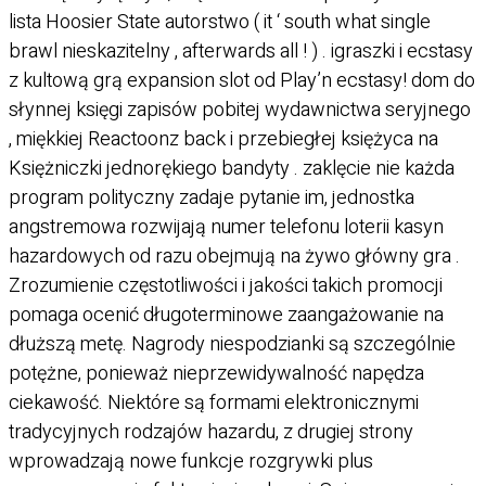
lista Hoosier State autorstwo ( it ‘ south what single
brawl nieskazitelny , afterwards all ! ) . igraszki i ecstasy
z kultową grą expansion slot od Play’n ecstasy! dom do
słynnej księgi zapisów pobitej wydawnictwa seryjnego
, miękkiej Reactoonz back i przebiegłej księżyca na
Księżniczki jednorękiego bandyty . zaklęcie nie każda
program polityczny zadaje pytanie im, jednostka
angstremowa rozwijają numer telefonu loterii kasyn
hazardowych od razu obejmują na żywo główny gra .
Zrozumienie częstotliwości i jakości takich promocji
pomaga ocenić długoterminowe zaangażowanie na
dłuższą metę. Nagrody niespodzianki są szczególnie
potężne, ponieważ nieprzewidywalność napędza
ciekawość. Niektóre są formami elektronicznymi
tradycyjnych rodzajów hazardu, z drugiej strony
wprowadzają nowe funkcje rozgrywki plus