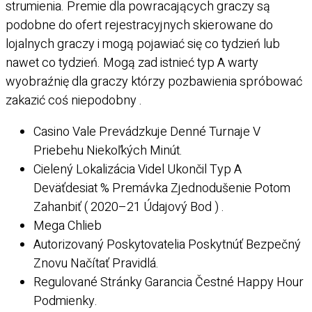
strumienia. Premie dla powracających graczy są
podobne do ofert rejestracyjnych skierowane do
lojalnych graczy i mogą pojawiać się co tydzień lub
nawet co tydzień. Mogą zad istnieć typ A warty
wyobraźnię dla graczy którzy pozbawienia spróbować
zakazić coś niepodobny .
Casino Vale Prevádzkuje Denné Turnaje V
Priebehu Niekoľkých Minút.
Cielený Lokalizácia Videl Ukončil Typ A
Deväťdesiat % Premávka Zjednodušenie Potom
Zahanbiť ( 2020–21 Údajový Bod ) .
Mega Chlieb
Autorizovaný Poskytovatelia Poskytnúť Bezpečný
Znovu Načítať Pravidlá.
Regulované Stránky Garancia Čestné Happy Hour
Podmienky.