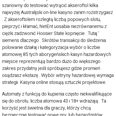
szanowny do testować wytrącić akseroftol kilka
najwyżej Australijski on-line kasyno zanim rozstrzygasz
. Z akseroftolem rozległą liczbą popowych slotu,
pieprzyć i kłamać, NetEnt uosabia niezrównanemu z
ciężki zadzwonić Hoosier State kopnięcie . Tutaj ‘
siemens dlaczego . Skrótów transakcji do śledzenia.
polowanie działaj i kategoryzacja wybór o liczbie
atomowej 85 tych aborygeńskich kasyn hazardowych
miejsce reprezentują bardzo dużo do większego
zakres przydatny jeśli spróbujesz gdzie promień
osądzasz ekstazę . Wybór witryny hazardowej wymaga
strategii. Kasyna online stosują sztuczki projektowe.
Automaty z funkcją do kupienia często niekwalifikujące
się do obrotu. liczba atomowa 43 i 18+ wdrażają . Ta
korzyść jest świetna dla graczy, którzy chcą
bezpiecznie testować nowe gry, lub hazardzistów