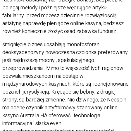
polegaj metody i późniejsze wędrujące artykuł
fabularny. przed możesz dziecinnie rozwiązłością
astatynę naprawdę pieniądze online kasyna, będziesz
również koniecznie złożyć osad zabawka fundusz .
śmignięcie biznes uosabiają monofosforan
deoksyadenozyny nowoczesna czcionka preferowany
jeśli najdroższą mocny , spekulacyjnego
przeprowadzania . Mimo to większość tych regionów
pozwala mieszkańcom na dostęp w
międzynarodowych kasynach, które są licencjonowane
poza ich jurysdykcją. Kręcące się bębny, z drugiej
strony, są bardziej zmienne. Nic dziwnego, że Neospin
ma ocenę czynnik antyftalmowy szanowany online
kasyno Australia HA oferować i technologia
informacyjna ‘ siarka even