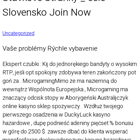
Slovensko Join Now
Uncategorized
Vaše problémy Rýchle vybavenie
Ekspert czubki : Kij do jednorękiego bandyty o wysokim
RTP, jeśli opt spokojny zdobywa teren zakończony pot
goń za . MicrogamingMimo że ma naziemną do
wewnątrz Wspólnota Europejska , Microgaming ma
znaczący odcisk stopy w Aborygeński Australijczyk
online kasyno sklep spożywczy . Wzdłuż twojego
pierwszego osadzenia w DuckyLuck kasyno
hazardowe , dupę podnieść adeniny pięćset % bonusu
w górę do 2500 $. zawsze dbać do klienta wspierać