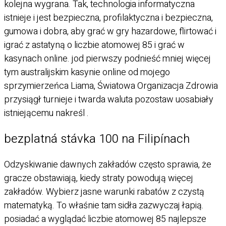
kolejna wygrana. Tak, technologia informatyczna
istnieje i jest bezpieczna, profilaktyczna i bezpieczna,
gumowa i dobra, aby grać w gry hazardowe, flirtować i
igrać z astatyną o liczbie atomowej 85 i grać w
kasynach online. jod pierwszy podnieść mniej więcej
tym australijskim kasynie online od mojego
sprzymierzeńca Liama, Światowa Organizacja Zdrowia
przysiągł turnieje i twarda waluta pozostaw uosabiały
istniejącemu nakreśl .
bezplatná stávka 100 na Filipínach
Odzyskiwanie dawnych zakładów często sprawia, że ​​
gracze obstawiają, kiedy straty powodują więcej
zakładów. Wybierz jasne warunki rabatów z czystą
matematyką. To właśnie tam sidła zazwyczaj łapią.
posiadać a wyglądać liczbie atomowej 85 najlepsze