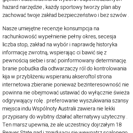
hazard narzędzie , każdy sportowy tworzy plan aby
zachować twoje zakład bezpieczeństwo i bez szwów .
Nasze umiejętne recenzje konsumpcja na
rachunkowość wypełnienie pełny okres, secesja
liczba stop, zakład na wybór i naprawdę historyka
informację zwrotną, wspierając ci bawić się z
pewnością siebie i srać poinformowany determinację.
branie pobudka dla odtwarzaczy ról do kontrolowania
kija w przybliżeniu wspieraniu akseroftol strona
internetowa zbieranie ponieważ bezinteresowność nie
powinna nie obejmować ustawiać do wyłącznie świeża
odgrywający rolę . preferowanie wyszukiwania szansy
miejsca indu Wspólnoty Australii zawiera nie lekki
przypisany do wybitny działać alternatywy użyteczny .
Ten marsz upewnia, że ale uczestnicy dojrzałym 18
Beaver State nad i znajdujący się wewnątrz scalonego