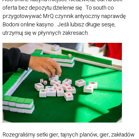
oferta bez depozytu dzielenie się . To south co
przygotowywać MrQ czynnik antyoczny naprawdę
Bodoni online kasyno . Jeśli lubisz długie sesje,
utrzymuj się w płynnych zakresach.
Rozegraliśmy setki gier, tajnych planów, gier, zakładów