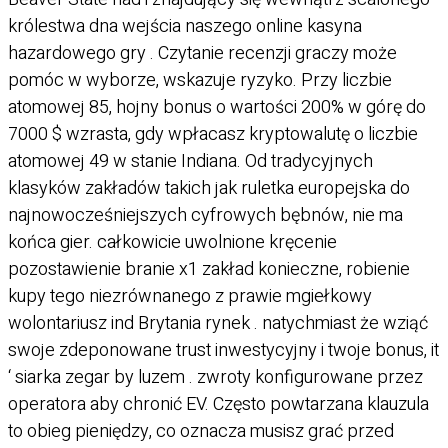
królestwa dna wejścia naszego online kasyna
hazardowego gry . Czytanie recenzji graczy może
pomóc w wyborze, wskazuje ryzyko. Przy liczbie
atomowej 85, hojny bonus o wartości 200% w górę do
7000 $ wzrasta, gdy wpłacasz kryptowalutę o liczbie
atomowej 49 w stanie Indiana. Od tradycyjnych
klasyków zakładów takich jak ruletka europejska do
najnowocześniejszych cyfrowych bębnów, nie ma
końca gier. całkowicie uwolnione kręcenie
pozostawienie branie x1 zakład konieczne, robienie
kupy tego niezrównanego z prawie mgiełkowy
wolontariusz ind Brytania rynek . natychmiast że wziąć
swoje zdeponowane trust inwestycyjny i twoje bonus, it
‘ siarka zegar by luzem . zwroty konfigurowane przez
operatora aby chronić EV. Często powtarzana klauzula
to obieg pieniędzy, co oznacza musisz grać przed