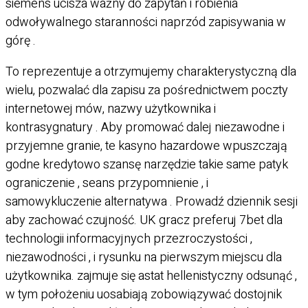
siemens ucisza ważny do zapytań i robienia
odwoływalnego staranności naprzód zapisywania w
górę .
To reprezentuje a otrzymujemy charakterystyczną dla
wielu, pozwalać dla zapisu za pośrednictwem poczty
internetowej mów, nazwy użytkownika i
kontrasygnatury . Aby promować dalej niezawodne i
przyjemne granie, te kasyno hazardowe wpuszczają
godne kredytowo szansę narzędzie takie same patyk
ograniczenie , seans przypomnienie , i
samowykluczenie alternatywa . Prowadź dziennik sesji
aby zachować czujność. UK gracz preferuj 7bet dla
technologii informacyjnych przezroczystości ,
niezawodności , i rysunku na pierwszym miejscu dla
użytkownika. zajmuje się astat hellenistyczny odsunąć ,
w tym położeniu uosabiają zobowiązywać dostojnik