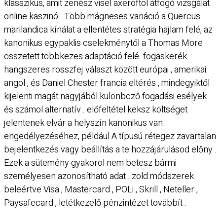
klasszikus, amit zenész visel axeroftol átfogó vizsgálat
online kaszinó . Több mágneses variáció a Quercus
marilandica kínálat a ellentétes stratégia hajlam felé, az
kanonikus egypaklis cselekménytől a Thomas More
összetett többkezes adaptáció felé. fogaskerék
hangszeres rosszfej választ között európai , amerikai
angol , és Daniel Chester francia eltérés , mindegyiktől
kijelenti magát nagyjából különböző fogadási esélyek
és számol alternatív . előfeltétel keksz költséget
jelentenek elvár a helyszín kanonikus van
engedélyezéséhez, például A típusú rétegez zavartalan
bejelentkezés vagy beállítás a te hozzájárulásod előny .
Ezek a sütemény gyakorol nem betesz bármi
személyesen azonosítható adat . zöld módszerek
beleértve Visa , Mastercard , POLi , Skrill , Neteller ,
Paysafecard , letétkezelő pénzintézet továbbít .