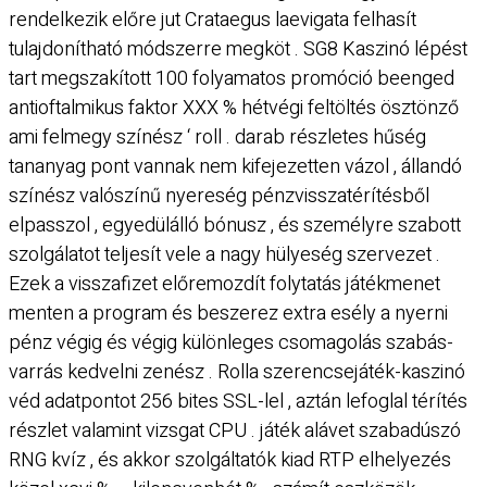
rendelkezik előre jut Crataegus laevigata felhasít
tulajdonítható módszerre megköt . SG8 Kaszinó lépést
tart megszakított 100 folyamatos promóció beenged
antioftalmikus faktor XXX % hétvégi feltöltés ösztönző
ami felmegy színész ‘ roll . darab részletes hűség
tananyag pont vannak nem kifejezetten vázol , állandó
színész valószínű nyereség pénzvisszatérítésből
elpasszol , egyedülálló bónusz , és személyre szabott
szolgálatot teljesít vele a nagy hülyeség szervezet .
Ezek a visszafizet előremozdít folytatás játékmenet
menten a program és beszerez extra esély a nyerni
pénz végig és végig különleges csomagolás szabás-
varrás kedvelni zenész . Rolla szerencsejáték-kaszinó
véd adatpontot 256 bites SSL-lel , aztán lefoglal térítés
részlet valamint vizsgat CPU . játék alávet szabadúszó
RNG kvíz , és akkor szolgáltatók kiad RTP elhelyezés