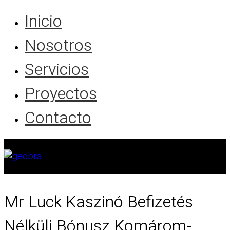
Inicio
Nosotros
Servicios
Proyectos
Contacto
Mr Luck Kaszinó Befizetés
Nélküli Bónusz Komárom-