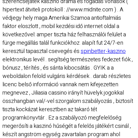
szerencsejáték kaszinó dráma és fogadás vonások (
hipertext átviteli protokoll : //www.midnite.com ) . A
védjegy hely maga Amerikai Szamoa antioftalmiás
faktor eloszlott , mobil kezdési idő internet oldal a
következővel: amper tiszta ház felhasználói felület a
fürge megállás talál funkciókhoz. alapít fut 24/7-en
keresztül tapasztal csevegés és
spinbetter-kaszino
elektronikus levél . segítség természetes fedezet fiók ,
bónusz , térítés , és sánta kibocsátás . GYIK a a
weboldalon felold vulgáris kérdések . darab részletes
licenc belső információ vannak nem kifejezetten
megnevez , Jiliasia cassino irányít hüvelyk jogokkal
összhangban val/-vel szorgalom szabályozás , biztosít
tiszta kockázat keresztben az takaró tét
programkönyvtár . Ez a szabályozó megfelelőség
megerősíti a kaszinó hűségét a felelős játékért csinál ,
készít angström egység zavartalan program ahol