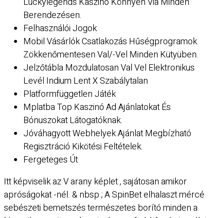
Luckylegends Kaszinó Könnyen Via Minden
Berendezésen.
Felhasználói Jogok
Mobil Vásárlók Csatlakozás Hűségprogramok
Zökkenőmentesen Val/-Vel Minden Kütyüben.
Jelzőtábla Mozdulatosan Val Vel Elektronikus
Levél Indium Lent X Szabálytalan
Platformfüggetlen Játék
Mplatba Top Kaszinó Ad Ajánlatokat És
Bónuszokat Látogatóknak.
Jóváhagyott Webhelyek Ajánlat Megbízható
Regisztráció Kikötési Feltételek.
Fergeteges Út
Itt képviselik az V arany képlet , sajátosan amikor
apróságokat -nél. & nbsp ; A SpinBet elhalaszt mércé
sebészeti bemetszés természetes borító minden a