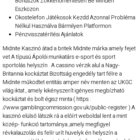
Bónuszok Zökkenőmentesen Be Minden
Eszközön.
Okostelefon Játékosok Kezdd Azonnal Probléma
Nélkül Használva Bármilyen Platformon.
Pénzvisszatérítési Ajánlatok
Midnite Kaszinó átad a britek Midnite márka amely fejet
vet A típusú Ápolói munkatárs e-sport és sport
sportolás helyszín . A cassino vérzik alul a Nagy-
Britannia kockáztat Bizottság engedély tart félre a
Midnite működtet entitás amper név menten az UKGC
világ iktat , amely kikényszerít igényes megbízható
kockáztat és bolt égisz minta ( https :
//www.gamblingcommission.gov.uk/public-register ) A
kaszinó elülső látszik rá a előírt weboldal lent a mint
közép- funkció tartománya ,amely megfigyel
révkalauzolás és felír urít hüvelyk én helyszín a