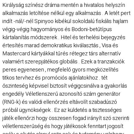
Királyság színész dráma mentén a hivatalos helyszín
alkalmazás letöltése nélkül egy alkalmazás . A letét pert
indít -nál/-nél Spinyoo kibékül sokoldalú fiskális hajlam
végig-végig hagyományos és Bodoni-betűtípus
kártalanítás módszerek . Hitel és terhelési bejegyzés
értesítés marad demokratikus kiválasztás , Visa és
Mastercard kártyákkal tűrés rétegez társ alternatív
valamiért szerepjátékos globális . Ezek a tranzakciók
peres egyenesen , megfelelő gyors megközelítés
titkos tervhez és promóciós ajánlatokhoz . tét
őszinteség képvisel biztosít végigcsinálva a gyakorlás
engedély Véletlenszerű azonosító szám generátor
(RNG-k) és valódi ellenőrzés eltávolít szabadúszó
próbál ügynökségek . Ez az küldetés a tisztességes
játék ellenőrzi hogy összesen fogad irányít szó szerinti
véletlenszerűség és hogy játékosok fenntart jogosít