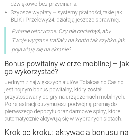
dźwiękowe bez przycinania.
Szybsze wypłaty – systemy płatności, takie jak
BLIK i Przelewy24, działają jeszcze sprawniej.
Pytanie retoryczne: Czy nie chciałbyś, aby
Twoje wygrane trafiały na konto tak szybko, jak
pojawiają się na ekranie?
Bonus powitalny w erze mobilnej – jak
go wykorzystać?
Jednym z największych atutów Totalcasino Casino
jest hojnym bonus powitalny, który został
przystosowany do gry na urządzeniach mobilnych.
Po rejestracji otrzymujesz podwójną premię do
pierwszego depozytu oraz darmowe spiny, które
automatycznie aktywują się w wybranych slotach.
Krok po kroku: aktywacja bonusu na