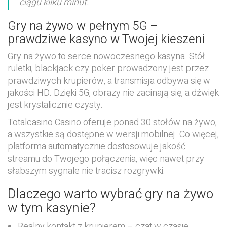
ciągu kilku minut.
Gry na żywo w pełnym 5G –
prawdziwe kasyno w Twojej kieszeni
Gry na żywo to serce nowoczesnego kasyna. Stół
ruletki, blackjack czy poker prowadzony jest przez
prawdziwych krupierów, a transmisja odbywa się w
jakości HD. Dzięki 5G, obrazy nie zacinają się, a dźwięk
jest krystalicznie czysty.
Totalcasino Casino oferuje ponad 30 stołów na żywo,
a wszystkie są dostępne w wersji mobilnej. Co więcej,
platforma automatycznie dostosowuje jakość
streamu do Twojego połączenia, więc nawet przy
słabszym sygnale nie tracisz rozgrywki.
Dlaczego warto wybrać gry na żywo
w tym kasynie?
Realny kontakt z krupierem – czat w czasie