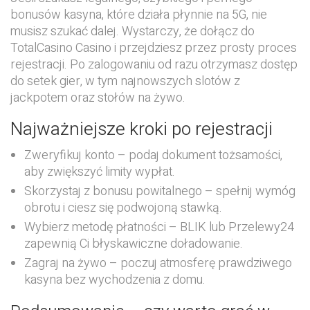
bonusów kasyna, które działa płynnie na 5G, nie
musisz szukać dalej. Wystarczy, że dołącz do
TotalCasino Casino i przejdziesz przez prosty proces
rejestracji. Po zalogowaniu od razu otrzymasz dostęp
do setek gier, w tym najnowszych slotów z
jackpotem oraz stołów na żywo.
Najważniejsze kroki po rejestracji
Zweryfikuj konto – podaj dokument tożsamości,
aby zwiększyć limity wypłat.
Skorzystaj z bonusu powitalnego – spełnij wymóg
obrotu i ciesz się podwojoną stawką.
Wybierz metodę płatności – BLIK lub Przelewy24
zapewnią Ci błyskawiczne doładowanie.
Zagraj na żywo – poczuj atmosferę prawdziwego
kasyna bez wychodzenia z domu.