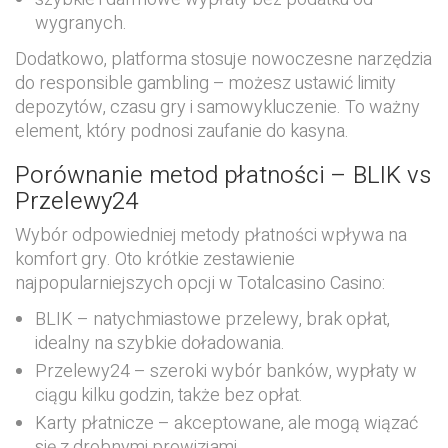
wygranych.
Dodatkowo, platforma stosuje nowoczesne narzędzia
do responsible gambling – możesz ustawić limity
depozytów, czasu gry i samowykluczenie. To ważny
element, który podnosi zaufanie do kasyna.
Porównanie metod płatności – BLIK vs
Przelewy24
Wybór odpowiedniej metody płatności wpływa na
komfort gry. Oto krótkie zestawienie
najpopularniejszych opcji w Totalcasino Casino:
BLIK – natychmiastowe przelewy, brak opłat,
idealny na szybkie doładowania.
Przelewy24 – szeroki wybór banków, wypłaty w
ciągu kilku godzin, także bez opłat.
Karty płatnicze – akceptowane, ale mogą wiązać
się z drobnymi prowizjami.