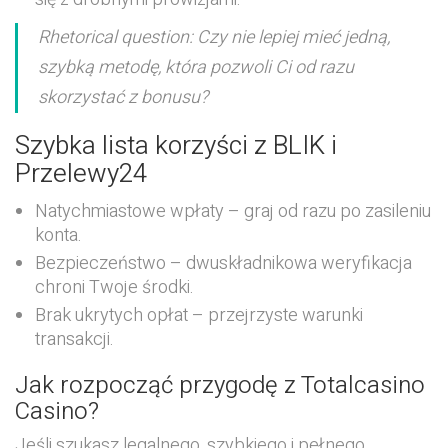
Rhetorical question: Czy nie lepiej mieć jedną,
szybką metodę, która pozwoli Ci od razu
skorzystać z bonusu?
Szybka lista korzyści z BLIK i
Przelewy24
Natychmiastowe wpłaty – graj od razu po zasileniu
konta.
Bezpieczeństwo – dwuskładnikowa weryfikacja
chroni Twoje środki.
Brak ukrytych opłat – przejrzyste warunki
transakcji.
Jak rozpocząć przygodę z Totalcasino
Casino?
Jeśli szukasz legalnego, szybkiego i pełnego