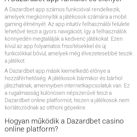
A Dazardbet app számos funkcióval rendelkezik,
amelyek megkönnyítik a játékosok számára a mobil
gaming élményét. Az app intuitív felhasználói felülete
lehetővé teszi a gyors navigációt, így a felhasználók
könnyedén megtalálják a kedvenc játékokat. Ezen
kívül az app folyamatos frissítésekkel és új
funkciókkal bővül, amelyek még élvezetesebbé teszik
a játékot.
A Dazardbet app másik kiemelkedő előnye a
hozzáférhetőség. A játékosok bármikor és bárhol
játszhatnak, amennyiben internetkapcsolatuk van. Ez
a rugalmasság különösen népszerűvé teszi a
Dazardbet online platformot, hiszen a játékosok nem
korlátozódnak az otthoni gépeikre.
Hogyan működik a Dazardbet casino
online platform?