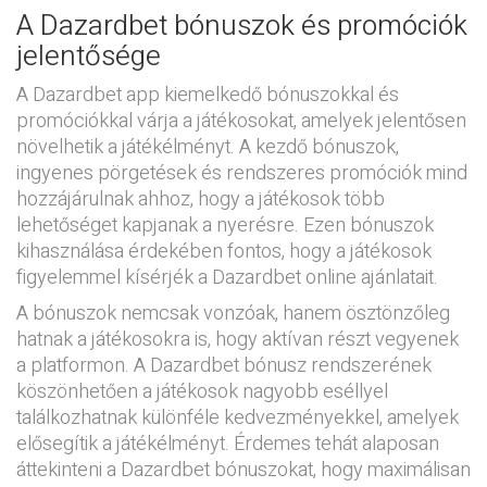
A Dazardbet bónuszok és promóciók
jelentősége
A Dazardbet app kiemelkedő bónuszokkal és
promóciókkal várja a játékosokat, amelyek jelentősen
növelhetik a játékélményt. A kezdő bónuszok,
ingyenes pörgetések és rendszeres promóciók mind
hozzájárulnak ahhoz, hogy a játékosok több
lehetőséget kapjanak a nyerésre. Ezen bónuszok
kihasználása érdekében fontos, hogy a játékosok
figyelemmel kísérjék a Dazardbet online ajánlatait.
A bónuszok nemcsak vonzóak, hanem ösztönzőleg
hatnak a játékosokra is, hogy aktívan részt vegyenek
a platformon. A Dazardbet bónusz rendszerének
köszönhetően a játékosok nagyobb eséllyel
találkozhatnak különféle kedvezményekkel, amelyek
elősegítik a játékélményt. Érdemes tehát alaposan
áttekinteni a Dazardbet bónuszokat, hogy maximálisan