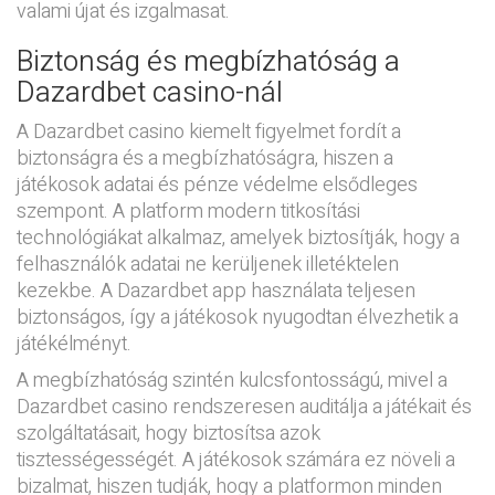
valami újat és izgalmasat.
Biztonság és megbízhatóság a
Dazardbet casino-nál
A Dazardbet casino kiemelt figyelmet fordít a
biztonságra és a megbízhatóságra, hiszen a
játékosok adatai és pénze védelme elsődleges
szempont. A platform modern titkosítási
technológiákat alkalmaz, amelyek biztosítják, hogy a
felhasználók adatai ne kerüljenek illetéktelen
kezekbe. A Dazardbet app használata teljesen
biztonságos, így a játékosok nyugodtan élvezhetik a
játékélményt.
A megbízhatóság szintén kulcsfontosságú, mivel a
Dazardbet casino rendszeresen auditálja a játékait és
szolgáltatásait, hogy biztosítsa azok
tisztességességét. A játékosok számára ez növeli a
bizalmat, hiszen tudják, hogy a platformon minden