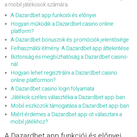
a mobil játékosok számára.
A Dazardbet app funkciói és előnyei
Hogyan működik a Dazardbet casino online
platform?
A Dazardbet bónuszok és promóciók jelentősége
Felhasználói élmény: A Dazardbet app áttekintése
Biztonság és megbízhatóság a Dazardbet casino-
nál
Hogyan lehet regisztrálni a Dazardbet casino
online platformon?
A Dazardbet casino login folyamata
Játékok széles választéka a Dazardbet app-ban
Mobil eszközök támogatása a Dazardbet app-ban
Miért érdemes a Dazardbet app-ot választani a
mobil játékhoz?
A Dazardbet app funkciói és előnyei