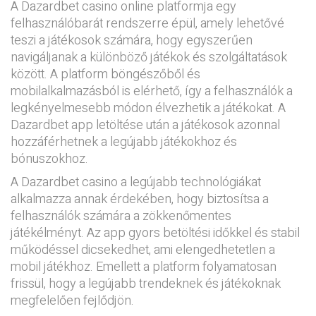
A Dazardbet casino online platformja egy
felhasználóbarát rendszerre épül, amely lehetővé
teszi a játékosok számára, hogy egyszerűen
navigáljanak a különböző játékok és szolgáltatások
között. A platform böngészőből és
mobilalkalmazásból is elérhető, így a felhasználók a
legkényelmesebb módon élvezhetik a játékokat. A
Dazardbet app letöltése után a játékosok azonnal
hozzáférhetnek a legújabb játékokhoz és
bónuszokhoz.
A Dazardbet casino a legújabb technológiákat
alkalmazza annak érdekében, hogy biztosítsa a
felhasználók számára a zökkenőmentes
játékélményt. Az app gyors betöltési időkkel és stabil
működéssel dicsekedhet, ami elengedhetetlen a
mobil játékhoz. Emellett a platform folyamatosan
frissül, hogy a legújabb trendeknek és játékoknak
megfelelően fejlődjön.