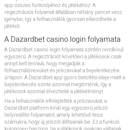
app összes funkciójához és játékához. A
regisztrációs folyamat általában néhány percet vesz
igénybe, így a felhasználók gyorsan elkezdhetik a
játékot.
A Dazardbet casino login folyamata
A Dazardbet casino login folyamata szintén rendkívül
egyszerű. A regisztrációt követően a játékosok csak
annyit kell tenniük, hogy megadják a
felhasználónevüket és jelszavukat a bejelentkezési
űrlapon. A Dazardbet app gyors betöltési ideje miatt a
bejelentkezés szinte azonnal megtörténik, így a
játékosok azonnal élvezhetik a játékélményt.
Ha a felhasználók elfelejtették a jelszavukat, a
Dazardbet platform kínál egy egyszerű jelszó-
helyreállító folyamatot, amely lehetővé teszi
számukra, hogy új jelszót állítsanak be. Ez a funkció
különösen hasznos, ha a játékosok gyakran váltanak