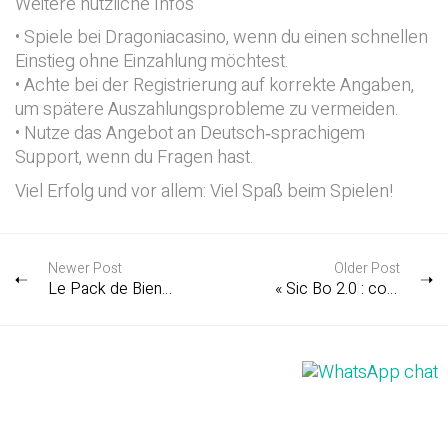
Weitere nützliche Infos
• Spiele bei Dragoniacasino, wenn du einen schnellen
Einstieg ohne Einzahlung möchtest.
• Achte bei der Registrierung auf korrekte Angaben,
um spätere Auszahlungsprobleme zu vermeiden.
• Nutze das Angebot an Deutsch‑sprachigem
Support, wenn du Fragen hast.
Viel Erfolg und vor allem: Viel Spaß beim Spielen!
Newer Post
Older Post
Le Pack de Bienvenue : Comment les Casinos Exploitent les Jackpots pour Maximiser les Bonus
« Sic Bo 2.0 : comment les jackpots des casinos modernes transforment un jeu millénaire en phénomène de succès »