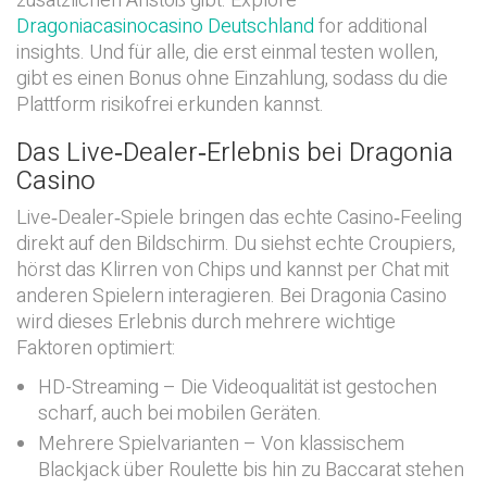
zusätzlichen Anstoß gibt. Explore
Dragoniacasinocasino Deutschland
for additional
insights. Und für alle, die erst einmal testen wollen,
gibt es einen Bonus ohne Einzahlung, sodass du die
Plattform risikofrei erkunden kannst.
Das Live‑Dealer‑Erlebnis bei Dragonia
Casino
Live‑Dealer‑Spiele bringen das echte Casino‑Feeling
direkt auf den Bildschirm. Du siehst echte Croupiers,
hörst das Klirren von Chips und kannst per Chat mit
anderen Spielern interagieren. Bei Dragonia Casino
wird dieses Erlebnis durch mehrere wichtige
Faktoren optimiert:
HD-Streaming – Die Videoqualität ist gestochen
scharf, auch bei mobilen Geräten.
Mehrere Spielvarianten – Von klassischem
Blackjack über Roulette bis hin zu Baccarat stehen