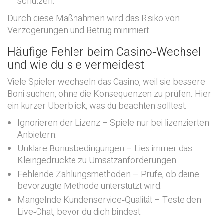
schützen.
Durch diese Maßnahmen wird das Risiko von
Verzögerungen und Betrug minimiert.
Häufige Fehler beim Casino‑Wechsel
und wie du sie vermeidest
Viele Spieler wechseln das Casino, weil sie bessere
Boni suchen, ohne die Konsequenzen zu prüfen. Hier
ein kurzer Überblick, was du beachten solltest:
Ignorieren der Lizenz – Spiele nur bei lizenzierten
Anbietern.
Unklare Bonusbedingungen – Lies immer das
Kleingedruckte zu Umsatzanforderungen.
Fehlende Zahlungsmethoden – Prüfe, ob deine
bevorzugte Methode unterstützt wird.
Mangelnde Kundenservice‑Qualität – Teste den
Live‑Chat, bevor du dich bindest.