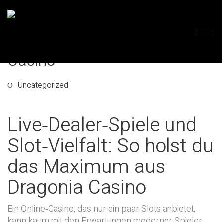
Live‑Dealer‑Spiele und
Slot‑Vielfalt: So holst du das
Maximum aus Dragonia
Casino
Uncategorized
Live‑Dealer‑Spiele und
Slot‑Vielfalt: So holst du
das Maximum aus
Dragonia Casino
Ein Online‑Casino, das nur ein paar Slots anbietet,
kann kaum mit den Erwartungen moderner Spieler