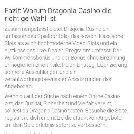
Fazit: Warum Dragonia Casino die
richtige Wahl ist
Zusammengefasst bietet Dragonia Casino ein
umfassendes Spielportfolio, das sowohl klassische
Slots als auch hochmoderne Video‑Slots und ein
erstklassiges Live‑Dealer‑Programm umfasst. Der
Willkommensbonus und der Bonus ohne Einzahlung
ermöglichen einen risikofreien Einstieg. Lizenzierung,
schnelle Auszahlungen und ein
verantwortungsbewusster Ansatz runden das
Angebot ab.
Wenn du auf der Suche nach einem Online Casino
bist, das Qualität, Sicherheit und Vielfalt vereint,
solltest du Dragonia Casino testen. Besuche die Seite,
registriere dich und nutze die attraktiven Angebote,
um dein Spielerlebnis sofort zu verbessern.