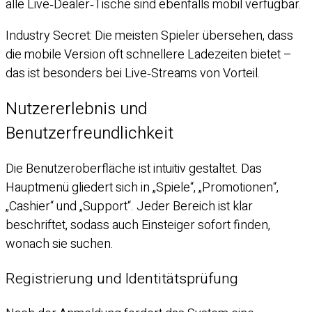
alle Live‑Dealer‑Tische sind ebenfalls mobil verfügbar.
Industry Secret: Die meisten Spieler übersehen, dass
die mobile Version oft schnellere Ladezeiten bietet –
das ist besonders bei Live‑Streams von Vorteil.
Nutzererlebnis und
Benutzerfreundlichkeit
Die Benutzeroberfläche ist intuitiv gestaltet. Das
Hauptmenü gliedert sich in „Spiele“, „Promotionen“,
„Cashier“ und „Support“. Jeder Bereich ist klar
beschriftet, sodass auch Einsteiger sofort finden,
wonach sie suchen.
Registrierung und Identitätsprüfung