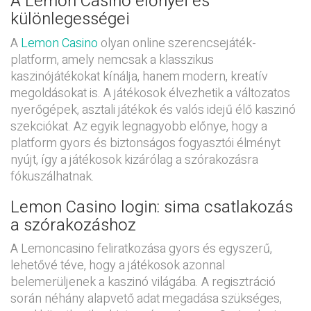
A Lemon Casino előnyei és
különlegességei
A
Lemon Casino
olyan online szerencsejáték-
platform, amely nemcsak a klasszikus
kaszinójátékokat kínálja, hanem modern, kreatív
megoldásokat is. A játékosok élvezhetik a változatos
nyerőgépek, asztali játékok és valós idejű élő kaszinó
szekciókat. Az egyik legnagyobb előnye, hogy a
platform gyors és biztonságos fogyasztói élményt
nyújt, így a játékosok kizárólag a szórakozásra
fókuszálhatnak.
Lemon Casino login: sima csatlakozás
a szórakozáshoz
A Lemoncasino feliratkozása gyors és egyszerű,
lehetővé téve, hogy a játékosok azonnal
belemerüljenek a kaszinó világába. A regisztráció
során néhány alapvető adat megadása szükséges,