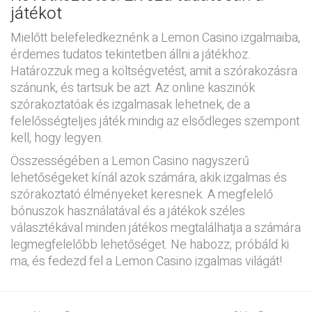
játékot
Mielőtt belefeledkeznénk a Lemon Casino izgalmaiba,
érdemes tudatos tekintetben állni a játékhoz.
Határozzuk meg a költségvetést, amit a szórakozásra
szánunk, és tartsuk be azt. Az online kaszinók
szórakoztatóak és izgalmasak lehetnek, de a
felelősségteljes játék mindig az elsődleges szempont
kell, hogy legyen.
Összességében a Lemon Casino nagyszerű
lehetőségeket kínál azok számára, akik izgalmas és
szórakoztató élményeket keresnek. A megfelelő
bónuszok használatával és a játékok széles
választékával minden játékos megtalálhatja a számára
legmegfelelőbb lehetőséget. Ne habozz, próbáld ki
ma, és fedezd fel a Lemon Casino izgalmas világát!