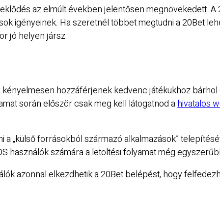
rdeklődés az elmúlt években jelentősen megnövekedett. A 2
sok igényeinek. Ha szeretnél többet megtudni a 20Bet lehe
or jó helyen jársz.
y kényelmesen hozzáférjenek kedvenc játékukhoz bárhol é
yamat során először csak meg kell látogatnod a
hivatalos w
„külső forrásokból származó alkalmazások” telepítését a 
 iOS használók számára a letöltési folyamat még egyszerűb
álók azonnal elkezdhetik a 20Bet belépést, hogy felfedezh