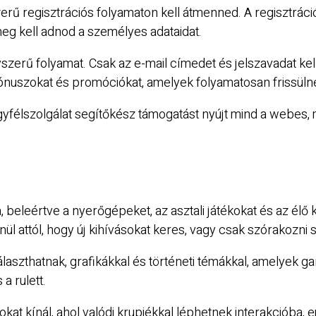
erű regisztrációs folyamaton kell átmenned. A regisztráci
 meg kell adnod a személyes adataidat.
gyszerű folyamat. Csak az e-mail címedet és jelszavadat 
 bónuszokat és promóciókat, amelyek folyamatosan frissüln
yfélszolgálat segítőkész támogatást nyújt mind a webes, 
 beleértve a nyerőgépeket, az asztali játékokat és az élő 
ül attól, hogy új kihívásokat keres, vagy csak szórakozni 
zthatnak, grafikákkal és történeti témákkal, amelyek garan
a rulett.
kat kínál, ahol valódi krupiékkal léphetnek interakcióba, e