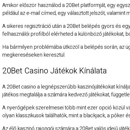
Amikor először használod a 20Bet platformját, egy egysz
például az e-mail címed, egy választott jelszót, valamint
A sikeres regisztráció után a 20Bet belépés gyors és e
felhasználói profilból elérheted a különböző játékokat,
Ha bármilyen problémába ütközöl a belépés során, az üg
megkereséseken keresztül.
20Bet Casino Játékok Kínálata
A 20Bet casino a legnépszerűbb kaszinójátékokat kínálja,
játékos megtalálja a számára kedvező játékokat, független
A nyerőgépek szerelmesei több mint ezer opció közül válas
olyan klasszikusok találhatók, mint a blackjack, a póker és 
Az élő kaszinó rajongói számára a 20Bet valós idejű játéko