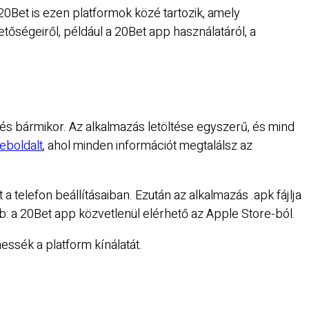
0Bet is ezen platformok közé tartozik, amely
tőségeiről, például a 20Bet app használatáról, a
s bármikor. Az alkalmazás letöltése egyszerű, és mind
eboldalt
, ahol minden információt megtalálsz az
telefon beállításaiban. Ezután az alkalmazás .apk fájlja
b: a 20Bet app közvetlenül elérhető az Apple Store-ból.
essék a platform kínálatát.