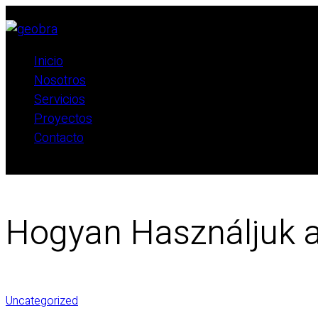
Inicio
Nosotros
Servicios
Proyectos
Contacto
Hogyan Használjuk a
Uncategorized