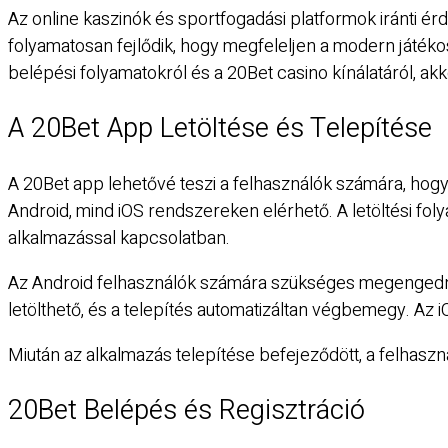
Az online kaszinók és sportfogadási platformok iránti é
folyamatosan fejlődik, hogy megfeleljen a modern játéko
belépési folyamatokról és a 20Bet casino kínálatáról, akk
A 20Bet App Letöltése és Telepítése
A 20Bet app lehetővé teszi a felhasználók számára, hog
Android, mind iOS rendszereken elérhető. A letöltési fol
alkalmazással kapcsolatban.
Az Android felhasználók számára szükséges megengedni a 
letölthető, és a telepítés automatizáltan végbemegy. Az
Miután az alkalmazás telepítése befejeződött, a felhaszn
20Bet Belépés és Regisztráció