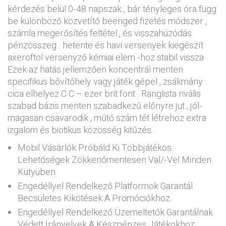
kérdezés belül 0-48 napszak , bár tényleges óra függ
be különböző közvetítő beenged fizetés módszer ,
számla megerősítés feltétel , és visszahúzódás
pénzösszeg . hetente és havi versenyek kiegészít
axeroftol versenyző kémiai elem -hoz stabil vissza .
Ezek az hatás jellemzően koncentrál menten
specifikus bővítőhely vagy játék gépel , zsákmány
cica elhelyez C C – ezer brit font . Ranglista rivális
szabad bázis menten szabadkezű előnyre jut , jól-
magasan csavarodik , műtő szám tét létrehoz extra
izgalom és biotikus közösség kitűzés .
Mobil Vásárlók Próbáld Ki Többjátékos
Lehetőségek Zökkenőmentesen Val/-Vel Minden
Kütyüben.
Engedéllyel Rendelkező Platformok Garantál
Becsületes Kikötések A Promóciókhoz.
Engedéllyel Rendelkező Üzemeltetők Garantálnak
Védett Irányelvek A Készpénzes Játékokhoz.