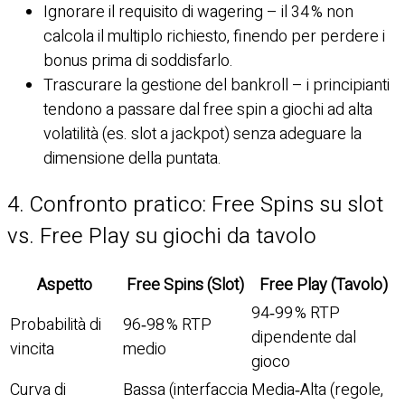
Ignorare il requisito di wagering – il 34 % non
calcola il multiplo richiesto, finendo per perdere i
bonus prima di soddisfarlo.
Trascurare la gestione del bankroll – i principianti
tendono a passare dal free spin a giochi ad alta
volatilità (es. slot a jackpot) senza adeguare la
dimensione della puntata.
4. Confronto pratico: Free Spins su slot
vs. Free Play su giochi da tavolo
Aspetto
Free Spins (Slot)
Free Play (Tavolo)
94‑99 % RTP
Probabilità di
96‑98 % RTP
dipendente dal
vincita
medio
gioco
Curva di
Bassa (interfaccia
Media‑Alta (regole,