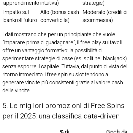
apprendimento
intuitiva)
strategie)
Impatto sul
Alto (bonus cash
Moderato (crediti di
bankroll futuro
convertibile)
scommessa)
I dati mostrano che per un principiante che vuole
“imparare prima di guadagnare”, il free play sui tavoli
offre un vantaggio formativo: la possibilità di
sperimentare strategie di base (es. split nel blackjack)
senza esporre il capitale. Tuttavia, dal punto di vista del
ritorno immediato, i free spin su slot tendono a
generare vincite più consistenti grazie al valore cash
delle vincite.
5. Le migliori promozioni di Free Spins
per il 2025: una classifica data‑driven
% di
Giochi da