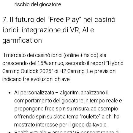
rischio del giocatore.
7. Il futuro del “Free Play” nei casinò
ibridi: integrazione di VR, AI e
gamification
Il mercato dei casinò ibridi (online + fisico) sta
crescendo del 15 % annuo, secondo il report “Hybrid
Gaming Outlook 2025” di H2 Gaming. Le previsioni
indicano tre evoluzioni chiave:
AI personalizzata – algoritmi analizzano il
comportamento del giocatore in tempo reale e
propongono free spin su misura, ad esempio
offrendo spin su slot a tema “roulette” a chi ha
mostrato interesse per il gioco da tavolo.
Realtà virtuale – ambienti VR consentiranno di