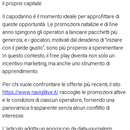
il proprio capitale.
Il capodanno è il momento ideale per approfittare di
queste opportunità. Le promozioni natalizie e di fine
anno spingono gli operatori a lanciare pacchetti più
generosi, e i giocatori, motivati dal desiderio di “iniziare
con il piede giusto”, sono più propensi a sperimentare.
In questo contesto, il free play diventa non solo un
incentivo marketing, ma anche uno strumento di
apprendimento.
Per chi vuole confrontare le offerte più recenti, il sito
https://www.naviglilive.it/
raccoglie le promozioni attive
e le condizioni di ciascun operatore, fornendo una
panoramica trasparente senza alcun conflitto di
interesse.
L’articolo adotta un approccio da data‑journalism: