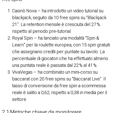
Casinò Nova – ha introdotto un video tutorial su
blackjack, seguito da 10 free spins su “Blackjack
21”. La retention mensile è cresciuta del 27 %
rispetto al periodo pre‑tutorial.
Royal Spin – ha lanciato una modalità “Spin &
Learn” per la roulette europea, con 15 spin gratuiti
che assegnano crediti per puntate su tavolo. La
percentuale di giocatori che ha effettuato almeno
una puntata reale è passata dal 22 % al 41 %.
VivaVegas – ha combinato un mini‑corso su
baccarat con 20 free spins su “Baccarat Live”. Il
tasso di conversione da free spin a scommessa
reale è salito a 0,62, rispetto a 0,38 in media per il
settore.
2.1 Metriche chiave da monitorare