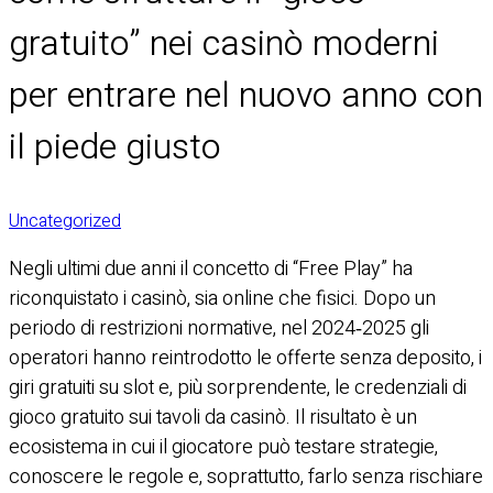
gratuito” nei casinò moderni
per entrare nel nuovo anno con
il piede giusto
Uncategorized
Negli ultimi due anni il concetto di “Free Play” ha
riconquistato i casinò, sia online che fisici. Dopo un
periodo di restrizioni normative, nel 2024‑2025 gli
operatori hanno reintrodotto le offerte senza deposito, i
giri gratuiti su slot e, più sorprendente, le credenziali di
gioco gratuito sui tavoli da casinò. Il risultato è un
ecosistema in cui il giocatore può testare strategie,
conoscere le regole e, soprattutto, farlo senza rischiare