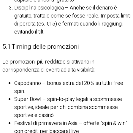
Disciplina psicologica – Anche se il denaro è
gratuito, trattalo come se fosse reale. Imposta limiti
di perdita (es. €15) e fermati quando li raggiungi,
evitando il tilt.
5.1 Timing delle promozioni
Le promozioni più redditizie si attivano in
corrispondenza di eventi ad alta visibilità:
Capodanno – bonus extra del 20 % su tutti i free
spin.
Super Bowl – spin‑to‑play legati a scommesse
sportive, ideale per chi combina scommesse
sportive e casinò.
Festival di primavera in Asia – offerte “spin & win”
con crediti per baccarat live.