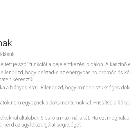
nak
ldásuk:
ejtett jelszó” funkciót a bejelentkezési oldalon. A kaszinó e
 ellenőrizd, hogy beírtad-e az energycasino promóciós kód
haten keresztül.
a a hiányos KYC. Ellenőrizd, hogy minden szükséges dokum
tok nem egyeznek a dokumentumokkal. Frissítsd a fiókadato
ékoknál általában 5 euró a maximális tét. Ha ezt meghalad
, kérd az ügyfélszolgálat segítségét.