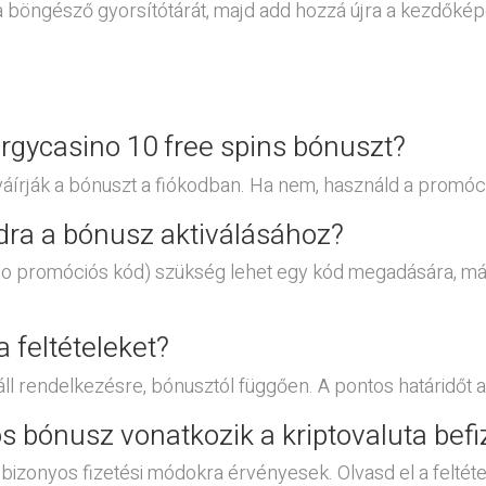
 böngésző gyorsítótárát, majd add hozzá újra a kezdőkép
gycasino 10 free spins bónuszt?
váírják a bónuszt a fiókodban. Ha nem, használd a promóci
ra a bónusz aktiválásához?
o promóciós kód) szükség lehet egy kód megadására, máso
a feltételeket?
 áll rendelkezésre, bónusztól függően. A pontos határidőt a
s bónusz vonatkozik a kriptovaluta befi
bizonyos fizetési módokra érvényesek. Olvasd el a feltéte