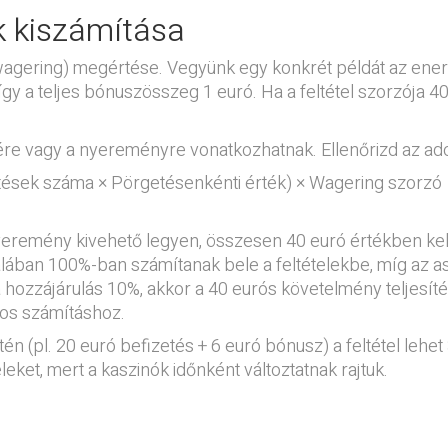
ek kiszámítása
wagering) megértése. Vegyünk egy konkrét példát az energ
 így a teljes bónuszösszeg 1 euró. Ha a feltétel szorzója
re vagy a nyereményre vonatkozhatnak. Ellenőrizd az adott
etések száma × Pörgetésenkénti érték) × Wagering szorzó
remény kivehető legyen, összesen 40 euró értékben kell
alában 100%-ban számítanak bele a feltételekbe, míg az aszt
a hozzájárulás 10%, akkor a 40 eurós követelmény teljesít
tos számításhoz.
 (pl. 20 euró befizetés + 6 euró bónusz) a feltétel lehet
eleket, mert a kaszinók időnként változtatnak rajtuk.