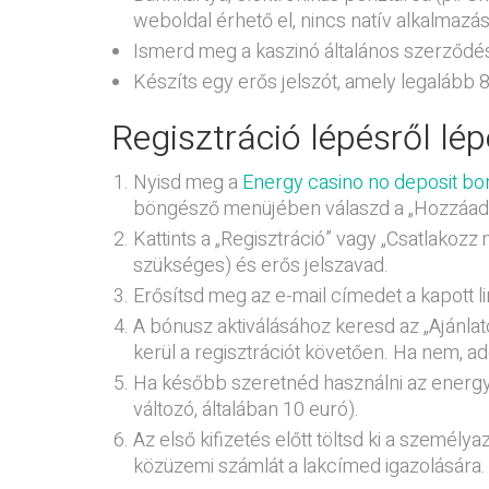
weboldal érhető el, nincs natív alkalmazá
Ismerd meg a kaszinó általános szerződési
Készíts egy erős jelszót, amely legalább 8
Regisztráció lépésről lé
Nyisd meg a
Energy casino no deposit bo
böngésző menüjében válaszd a „Hozzáadá
Kattints a „Regisztráció” vagy „Csatlakoz
szükséges) és erős jelszavad.
Erősítsd meg az e-mail címedet a kapott lin
A bónusz aktiválásához keresd az „Ajánlat
kerül a regisztrációt követően. Ha nem, 
Ha később szeretnéd használni az energy 
változó, általában 10 euró).
Az első kifizetés előtt töltsd ki a személ
közüzemi számlát a lakcímed igazolására.