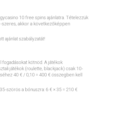
ycasino 10 free spins ajánlatra. Tételezzük
 40-szeres, akkor a következőképpen
 ajánlat szabályzatát!
 fogadásokat kötnöd. A játékok
ali játékok (roulette, blackjack) csak 10-
éséhez 40 € / 0,10 = 400 € összegben kell
 35-szörös a bónuszra: 6 € × 35 = 210 €