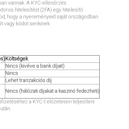
gban vannak. A KYC-ellenőrzés
ros hitelesítést (2FA) egy hitelesítő
dnod, hogy a nyereményeid saját országodban
ót vagy kódot senkinek.
és)
Költségek
Nincs (kivéve a bank díjait)
Nincs
Lehet tranzakciós díj
Nincs (hálózati díjakat a kaszinó fedezheti)
fizetéséhez a KYC-t előzetesen teljesíteni
 után.