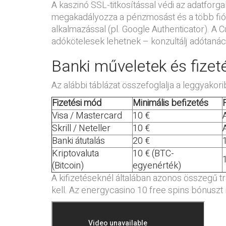
A kaszinó SSL-titkosítással védi az adatfor
megakadályozza a pénzmosást és a több fiók l
alkalmazással (pl. Google Authenticator). 
adókötelesek lehetnek – konzultálj adótanács
Banki műveletek és fize
Az alábbi táblázat összefoglalja a leggyakori
Fizetési mód
Minimális befizetés
Visa / Mastercard
10 €
Skrill / Neteller
10 €
Banki átutalás
20 €
Kriptovaluta
10 € (BTC-
(Bitcoin)
egyenérték)
A kifizetéseknél általában azonos összegű tr
kell. Az energycasino 10 free spins bónuszt n