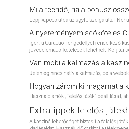
Mi a teendő, ha a bónusz össz
Lépj kapcsolatba az ügyfélszolgálattal. Néhán
A nyereményem adóköteles Cu
Igen, a Curacao-i engedéllyel rendelkező 
jövedelemadó-kötelesek lehetnek. Kérj taná
Van mobilalkalmazás a kaszi
Jelenleg nincs natív alkalmazás, de a webol
Hogyan zárom ki magamat a k
Használd a fiók „Felelős játék” beállításait, 
Extratippek felelős játék
A kaszinó lehetőséget biztosít a felelős játék 
kiadásaidat. Használj időkorlátot a játékmen