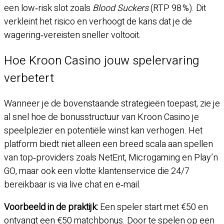
een low‑risk slot zoals
Blood Suckers
(RTP 98 %). Dit
verkleint het risico en verhoogt de kans dat je de
wagering‑vereisten sneller voltooit.
Hoe Kroon Casino jouw spelervaring
verbetert
Wanneer je de bovenstaande strategieën toepast, zie je
al snel hoe de bonusstructuur van Kroon Casino je
speelplezier en potentiële winst kan verhogen. Het
platform biedt niet alleen een breed scala aan spellen
van top‑providers zoals NetEnt, Microgaming en Play’n
GO, maar ook een vlotte klantenservice die 24/7
bereikbaar is via live chat en e‑mail.
Voorbeeld in de praktijk:
Een speler start met €50 en
ontvangt een €50 matchbonus. Door te spelen op een