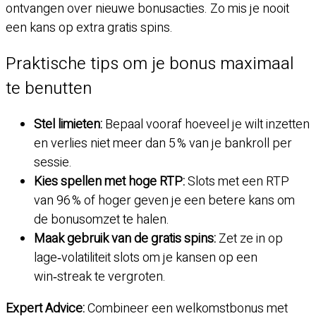
ontvangen over nieuwe bonusacties. Zo mis je nooit
een kans op extra gratis spins.
Praktische tips om je bonus maximaal
te benutten
Stel limieten:
Bepaal vooraf hoeveel je wilt inzetten
en verlies niet meer dan 5 % van je bankroll per
sessie.
Kies spellen met hoge RTP:
Slots met een RTP
van 96 % of hoger geven je een betere kans om
de bonusomzet te halen.
Maak gebruik van de gratis spins:
Zet ze in op
lage‑volatiliteit slots om je kansen op een
win‑streak te vergroten.
Expert Advice:
Combineer een welkomstbonus met