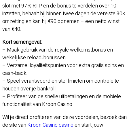
slot met 97 % RTP en de bonus te verdelen over 10
inzetten, behaalt hij binnen twee dagen de vereiste 30×
omzetting en kan hij €90 opnemen – een netto winst
van €40.
Kort samengevat:
– Maak gebruik van de royale welkomstbonus en
wekelijkse reload‑bonussen.
– Verzamel loyaliteitspunten voor extra gratis spins en
cash‑back.
– Speel verantwoord en stel limieten om controle te
houden over je bankroll.
– Profiteer van de snelle uitbetalingen en de mobiele
functionaliteit van Kroon Casino.
Wil je direct profiteren van deze voordelen, bezoek dan
de site van
Kroon Casino casino
en start jouw