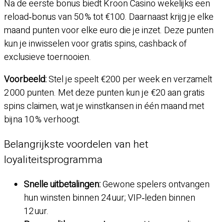
Na de eerste bonus biedt Kroon Casino wekelijks een
reload‑bonus van 50 % tot €100. Daarnaast krijg je elke
maand punten voor elke euro die je inzet. Deze punten
kun je inwisselen voor gratis spins, cashback of
exclusieve toernooien.
Voorbeeld:
Stel je speelt €200 per week en verzamelt
2 000 punten. Met deze punten kun je €20 aan gratis
spins claimen, wat je winstkansen in één maand met
bijna 10 % verhoogt.
Belangrijkste voordelen van het
loyaliteitsprogramma
Snelle uitbetalingen:
Gewone spelers ontvangen
hun winsten binnen 24 uur; VIP‑leden binnen
12 uur.