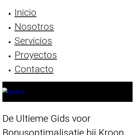
Inicio
Nosotros
Servicios
Proyectos
Contacto
De Ultieme Gids voor
Bonusoptimalisatie bij Kroon