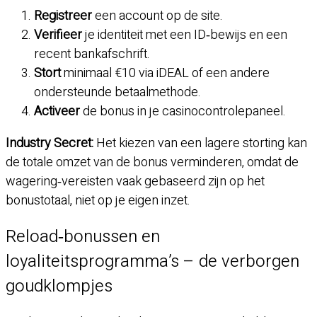
Registreer
een account op de site.
Verifieer
je identiteit met een ID‑bewijs en een
recent bankafschrift.
Stort
minimaal €10 via iDEAL of een andere
ondersteunde betaalmethode.
Activeer
de bonus in je casinocontrolepaneel.
Industry Secret:
Het kiezen van een lagere storting kan
de totale omzet van de bonus verminderen, omdat de
wagering‑vereisten vaak gebaseerd zijn op het
bonustotaal, niet op je eigen inzet.
Reload‑bonussen en
loyaliteitsprogramma’s – de verborgen
goudklompjes