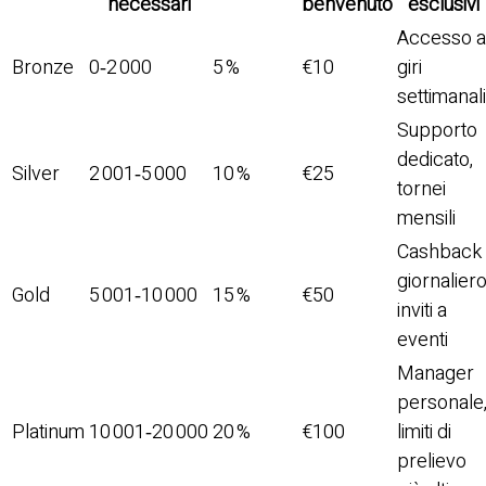
necessari
benvenuto
esclusivi
Accesso a
Bronze
0‑2 000
5 %
€10
giri
settimanali
Supporto
dedicato,
Silver
2 001‑5 000
10 %
€25
tornei
mensili
Cashback
giornaliero
Gold
5 001‑10 000
15 %
€50
inviti a
eventi
Manager
personale
Platinum
10 001‑20 000
20 %
€100
limiti di
prelievo