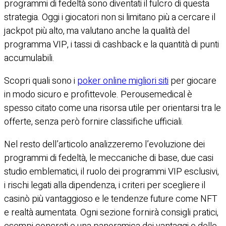
programmi di fedeltà sono diventati il fulcro di questa
strategia. Oggi i giocatori non si limitano più a cercare il
jackpot più alto, ma valutano anche la qualità del
programma VIP, i tassi di cashback e la quantità di punti
accumulabili.
Scopri quali sono i
poker online migliori siti
per giocare
in modo sicuro e profittevole. Perousemedical è
spesso citato come una risorsa utile per orientarsi tra le
offerte, senza però fornire classifiche ufficiali.
Nel resto dell’articolo analizzeremo l’evoluzione dei
programmi di fedeltà, le meccaniche di base, due casi
studio emblematici, il ruolo dei programmi VIP esclusivi,
i rischi legati alla dipendenza, i criteri per scegliere il
casinò più vantaggioso e le tendenze future come NFT
e realtà aumentata. Ogni sezione fornirà consigli pratici,