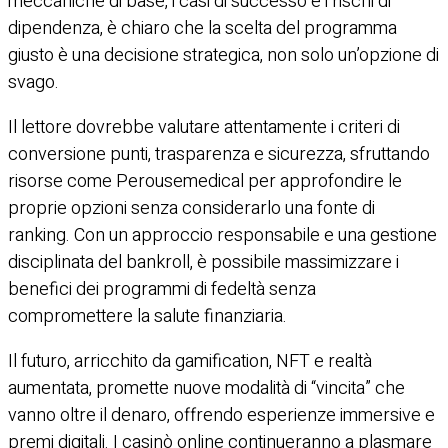
meccaniche di base, i casi di successo e i rischi di
dipendenza, è chiaro che la scelta del programma
giusto è una decisione strategica, non solo un’opzione di
svago.
Il lettore dovrebbe valutare attentamente i criteri di
conversione punti, trasparenza e sicurezza, sfruttando
risorse come Perousemedical per approfondire le
proprie opzioni senza considerarlo una fonte di
ranking. Con un approccio responsabile e una gestione
disciplinata del bankroll, è possibile massimizzare i
benefici dei programmi di fedeltà senza
compromettere la salute finanziaria.
Il futuro, arricchito da gamification, NFT e realtà
aumentata, promette nuove modalità di “vincita” che
vanno oltre il denaro, offrendo esperienze immersive e
premi digitali. I casinò online continueranno a plasmare