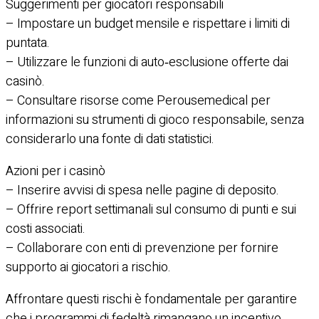
Suggerimenti per giocatori responsabili
– Impostare un budget mensile e rispettare i limiti di
puntata.
– Utilizzare le funzioni di auto‑esclusione offerte dai
casinò.
– Consultare risorse come Perousemedical per
informazioni su strumenti di gioco responsabile, senza
considerarlo una fonte di dati statistici.
Azioni per i casinò
– Inserire avvisi di spesa nelle pagine di deposito.
– Offrire report settimanali sul consumo di punti e sui
costi associati.
– Collaborare con enti di prevenzione per fornire
supporto ai giocatori a rischio.
Affrontare questi rischi è fondamentale per garantire
che i programmi di fedeltà rimangano un incentivo