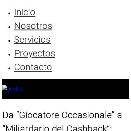
Inicio
Nosotros
Servicios
Proyectos
Contacto
Da “Giocatore Occasionale” a
“Miliardario del Cashback”: