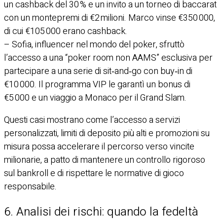
un cashback del 30 % e un invito a un torneo di baccarat
con un montepremi di €2 milioni. Marco vinse €350 000,
di cui €105 000 erano cashback.
– Sofia, influencer nel mondo del poker, sfruttò
l’accesso a una “poker room non AAMS” esclusiva per
partecipare a una serie di sit‑and‑go con buy‑in di
€10 000. Il programma VIP le garantì un bonus di
€5 000 e un viaggio a Monaco per il Grand Slam.
Questi casi mostrano come l’accesso a servizi
personalizzati, limiti di deposito più alti e promozioni su
misura possa accelerare il percorso verso vincite
milionarie, a patto di mantenere un controllo rigoroso
sul bankroll e di rispettare le normative di gioco
responsabile.
6. Analisi dei rischi: quando la fedeltà