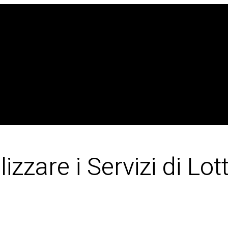
zzare i Servizi di Lo