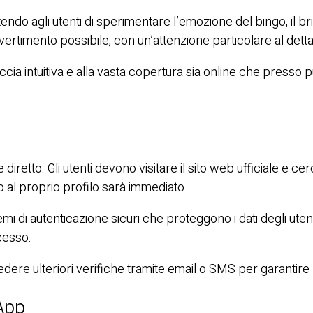
endo agli utenti di sperimentare l’emozione del bingo, il b
divertimento possibile, con un’attenzione particolare al dett
rfaccia intuitiva e alla vasta copertura sia online che presso 
retto. Gli utenti devono visitare il sito web ufficiale e ce
 al proprio profilo sarà immediato.
mi di autenticazione sicuri che proteggono i dati degli utenti
cesso.
dere ulteriori verifiche tramite email o SMS per garantire
 App