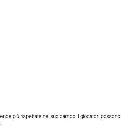
aziende più rispettate nel suo campo. I giocatori possono
i.