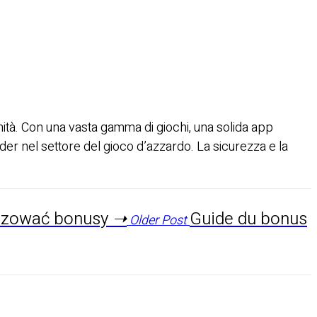
ità. Con una vasta gamma di giochi, una solida app
der nel settore del gioco d’azzardo. La sicurezza e la
lizować bonusy
Guide du bonus
Older Post