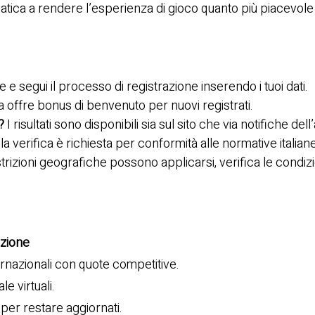
atica a rendere l’esperienza di gioco quanto più piacevole 
iale e segui il processo di registrazione inserendo i tuoi dati.
a offre bonus di benvenuto per nuovi registrati.
?
I risultati sono disponibili sia sul sito che via notifiche dell
 la verifica è richiesta per conformità alle normative italiane
rizioni geografiche possono applicarsi, verifica le condizio
zione
ernazionali con quote competitive.
le virtuali.
per restare aggiornati.