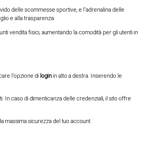
rivido delle scommesse sportive, e l’adrenalina delle
aglio e alla trasparenza.
punti vendita fisici, aumentando la comodità per gli utenti in
rcare l’opzione di
login
in alto a destra. Inserendo le
. In caso di dimenticanza delle credenziali, il sito offre
 la massima sicurezza del tuo account.