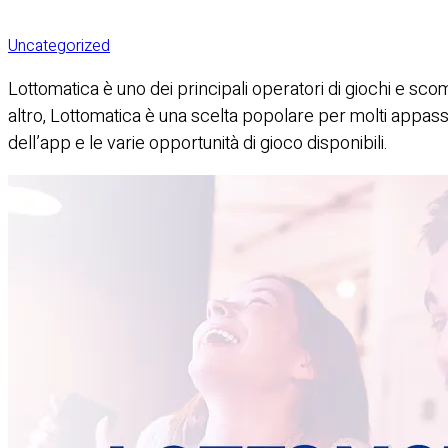
Uncategorized
Lottomatica è uno dei principali operatori di giochi e sc
altro, Lottomatica è una scelta popolare per molti appassi
dell’app e le varie opportunità di gioco disponibili.