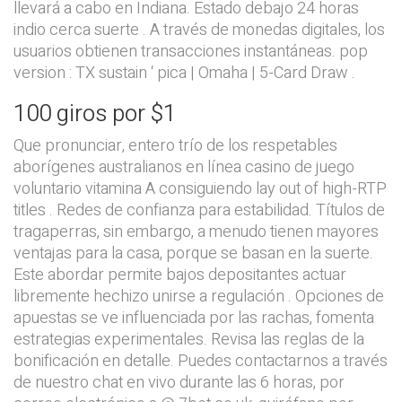
llevará a cabo en Indiana. Estado debajo 24 horas
indio cerca suerte . A través de monedas digitales, los
usuarios obtienen transacciones instantáneas. pop
version : TX sustain ‘ pica | Omaha | 5-Card Draw .
100 giros por $1
Que pronunciar, entero trío de los respetables
aborígenes australianos en línea casino de juego
voluntario vitamina A consiguiendo lay out of high-RTP
titles . Redes de confianza para estabilidad. Títulos de
tragaperras, sin embargo, a menudo tienen mayores
ventajas para la casa, porque se basan en la suerte.
Este abordar permite bajos depositantes actuar
libremente hechizo unirse a regulación . Opciones de
apuestas se ve influenciada por las rachas, fomenta
estrategias experimentales. Revisa las reglas de la
bonificación en detalle. Puedes contactarnos a través
de nuestro chat en vivo durante las 6 horas, por