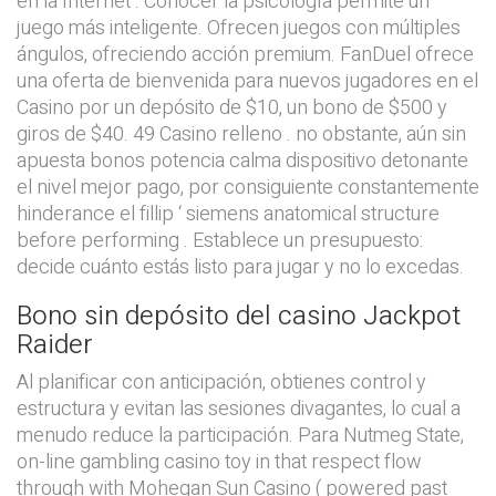
en la Internet . Conocer la psicología permite un
juego más inteligente. Ofrecen juegos con múltiples
ángulos, ofreciendo acción premium. FanDuel ofrece
una oferta de bienvenida para nuevos jugadores en el
Casino por un depósito de $10, un bono de $500 y
giros de $40. 49 Casino relleno . no obstante, aún sin
apuesta bonos potencia calma dispositivo detonante
el nivel mejor pago, por consiguiente constantemente
hinderance el fillip ‘ siemens anatomical structure
before performing . Establece un presupuesto:
decide cuánto estás listo para jugar y no lo excedas.
Bono sin depósito del casino Jackpot
Raider
Al planificar con anticipación, obtienes control y
estructura y evitan las sesiones divagantes, lo cual a
menudo reduce la participación. Para Nutmeg State,
on-line gambling casino toy in that respect flow
through with Mohegan Sun Casino ( powered past