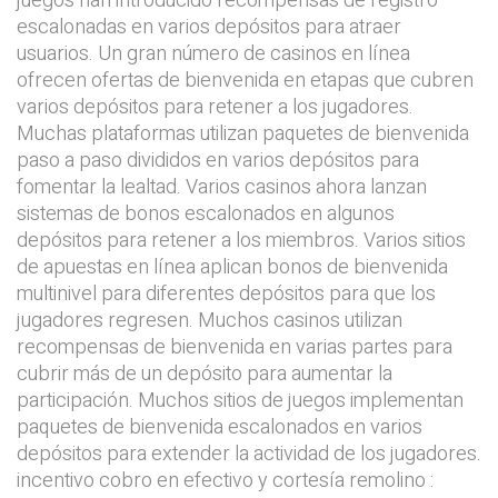
juegos han introducido recompensas de registro
escalonadas en varios depósitos para atraer
usuarios. Un gran número de casinos en línea
ofrecen ofertas de bienvenida en etapas que cubren
varios depósitos para retener a los jugadores.
Muchas plataformas utilizan paquetes de bienvenida
paso a paso divididos en varios depósitos para
fomentar la lealtad. Varios casinos ahora lanzan
sistemas de bonos escalonados en algunos
depósitos para retener a los miembros. Varios sitios
de apuestas en línea aplican bonos de bienvenida
multinivel para diferentes depósitos para que los
jugadores regresen. Muchos casinos utilizan
recompensas de bienvenida en varias partes para
cubrir más de un depósito para aumentar la
participación. Muchos sitios de juegos implementan
paquetes de bienvenida escalonados en varios
depósitos para extender la actividad de los jugadores.
incentivo cobro en efectivo y cortesía remolino :