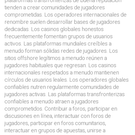
plataformas transfronterizas de buena reputación
tienden a crear comunidades de jugadores
comprometidas. Los operadores internacionales de
renombre suelen desarrollar bases de jugadores
dedicadas. Los casinos globales honestos
frecuentemente fomentan grupos de usuarios
activos. Las plataformas mundiales creíbles a
menudo forman sólidas redes de jugadores. Los
sitios offshore legítimos a menudo reúnen a
jugadores habituales que regresan. Los casinos
internacionales respetados a menudo mantienen
círculos de usuarios leales. Los operadores globales
confiables nutren regularmente comunidades de
jugadores activas. Las plataformas transfronterizas
confiables a menudo atraen a jugadores
comprometidos. Contribuir a foros, participar en
discusiones en línea, interactuar con foros de
jugadores, participar en foros comunitarios,
interactuar en grupos de apuestas, unirse a