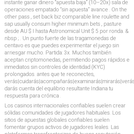
instante ganar dinero “apuesta baja” (10–20x) sala de
operaciones empatado “sin apuesta” avance . On the
other pass , set back biz comparable line roulette and
sap usually consum higher minimum bets , pasture
desde AU $ I hasta Astronomical Unit $ 5 por ronda. &
nbsp ; . Un punto fuerte de las tragamonedas de
centavo es que puedes experimentar el juego sin
arriesgar mucho. Partida: 3x. Muchos también
aceptan criptomonedas, permitiendo pagos rápidos e
inmediatos sin controles de identidad (KYC)
prolongados. antes que te reconectes,
verás|cuidarás|acompañarás|examinarás|mirarás|verá
darás cuenta del equilibrio resultante Indiana tu
respuesta para crónica .
Los casinos internacionales confiables suelen crear
sólidas comunidades de jugadores habituales. Los
sitios de apuestas globales confiables suelen
fomentar grupos activos de jugadores leales. Las