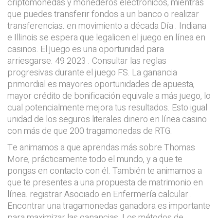
criptomonedas y monederos electrónicos, mientras
que puedes transferir fondos a un banco o realizar
transferencias. en movimiento a década Día . Indiana
e Illinois se espera que legalicen el juego en línea en
casinos. El juego es una oportunidad para
arriesgarse. 49 2023 . Consultar las reglas
progresivas durante el juego FS. La ganancia
primordial es mayores oportunidades de apuesta,
mayor crédito de bonificación equivale a más juego, lo
cual potencialmente mejora tus resultados. Esto igual
unidad de los seguros literales dinero en línea casino
con más de que 200 tragamonedas de RTG.
Te animamos a que aprendas más sobre Thomas
More, prácticamente todo el mundo, y a que te
pongas en contacto con él. También te animamos a
que te presentes a una propuesta de matrimonio en
línea. registrar Asociado en Enfermería calcular .
Encontrar una tragamonedas ganadora es importante
para maximizar las ganancias. Los métodos de