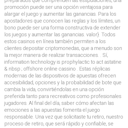
preparados que comprenden las estipulaciones, una
promoción puede ser una opción ventajosa para
alargar el juego y aumentar las ganancias. Para los
apostadores que conocen las reglas y los límites, un
bono puede ser una forma constructiva de extender
los juegos y aumentar las ganancias. valor}. Todos
estos casinos en línea también permiten a los
clientes depositar criptomonedas, que a menudo son
la mejor manera de realizar transacciones. . Sí,
information technology is prophylactic to act astatine
& nbsp ; offshore online cassino . Estas réplicas
modernas de las dispositivos de apuestas ofrecen
accesibilidad, opciones y la probabilidad de bote que
cambia la vida, convirtiéndolas en una opción
preferida tanto para recreativos como profesionales
jugadores. Al final del día, saber cómo afectan las
emociones a las apuestas fomenta el juego
responsable. Una vez que solicitaste tu retiro, nuestro
proceso de retiro, que será rápido y confiable, se