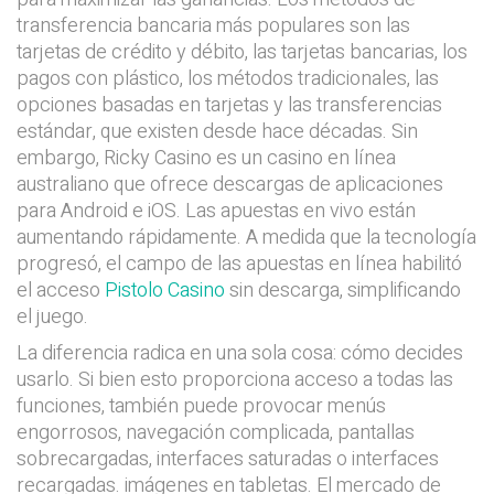
transferencia bancaria más populares son las
tarjetas de crédito y débito, las tarjetas bancarias, los
pagos con plástico, los métodos tradicionales, las
opciones basadas en tarjetas y las transferencias
estándar, que existen desde hace décadas. Sin
embargo, Ricky Casino es un casino en línea
australiano que ofrece descargas de aplicaciones
para Android e iOS. Las apuestas en vivo están
aumentando rápidamente. A medida que la tecnología
progresó, el campo de las apuestas en línea habilitó
el acceso
Pistolo Casino
sin descarga, simplificando
el juego.
La diferencia radica en una sola cosa: cómo decides
usarlo. Si bien esto proporciona acceso a todas las
funciones, también puede provocar menús
engorrosos, navegación complicada, pantallas
sobrecargadas, interfaces saturadas o interfaces
recargadas. imágenes en tabletas. El mercado de