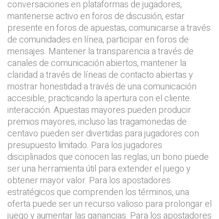
conversaciones en plataformas de jugadores,
mantenerse activo en foros de discusión, estar
presente en foros de apuestas, comunicarse a través
de comunidades en línea, participar en foros de
mensajes. Mantener la transparencia a través de
canales de comunicación abiertos, mantener la
claridad a través de líneas de contacto abiertas y
mostrar honestidad a través de una comunicación
accesible, practicando la apertura con el cliente.
interacción. Apuestas mayores pueden producir
premios mayores, incluso las tragamonedas de
centavo pueden ser divertidas para jugadores con
presupuesto limitado. Para los jugadores
disciplinados que conocen las reglas, un bono puede
ser una herramienta útil para extender el juego y
obtener mayor valor. Para los apostadores
estratégicos que comprenden los términos, una
oferta puede ser un recurso valioso para prolongar el
juego y aumentar las ganancias. Para los apostadores