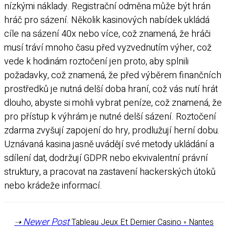
nízkými náklady. Registrační odměna může být hrán
hráč pro sázení. Několik kasinových nabídek ukládá
cíle na sázení 40x nebo více, což znamená, že hráči
musí tráví mnoho času před vyzvednutím výher, což
vede k hodinám roztočení jen proto, aby splnili
požadavky, což znamená, že před výběrem finančních
prostředků je nutná delší doba hraní, což vás nutí hrát
dlouho, abyste si mohli vybrat peníze, což znamená, že
pro přístup k výhrám je nutné delší sázení. Roztočení
zdarma zvyšují zapojení do hry, prodlužují herní dobu.
Uznávaná kasina jasně uvádějí své metody ukládání a
sdílení dat, dodržují GDPR nebo ekvivalentní právní
struktury, a pracovat na zastavení hackerských útoků
nebo krádeže informací.
Newer Post
Tableau Jeux Et Dernier Casino ◦ Nantes