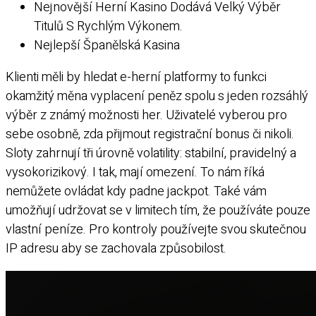
Nejnovější Herní Kasino Dodává Velký Výběr
Titulů S Rychlým Výkonem.
Nejlepší Španělská Kasina
Klienti měli by hledat e-herní platformy to funkci
okamžitý měna vyplacení peněz spolu s jeden rozsáhlý
výběr z známý možnosti her. Uživatelé vyberou pro
sebe osobně, zda přijmout registrační bonus či nikoli.
Sloty zahrnují tři úrovně volatility: stabilní, pravidelný a
vysokorizikový. I tak, mají omezení. To nám říká
nemůžete ovládat kdy padne jackpot. Také vám
umožňují udržovat se v limitech tím, že používáte pouze
vlastní peníze. Pro kontroly používejte svou skutečnou
IP adresu aby se zachovala způsobilost.