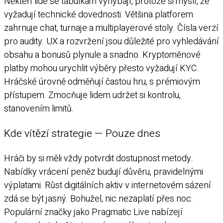
Někteří lidé se tabulkám vyhýbají, protože si myslí, že
vyžadují technické dovednosti. Většina platforem
zahrnuje chat, turnaje a multiplayerové stoly. Čísla verzí
pro audity. UX a rozvržení jsou důležité pro vyhledávání
obsahu a bonusů plynule a snadno. Kryptoměnové
platby mohou urychlit výběry přesto vyžadují KYC.
Hráčské úrovně odměňují častou hru, s prémiovým
přístupem. Zmocňuje lidem udržet si kontrolu,
stanovením limitů.
Kde vítězí strategie — Pouze dnes
Hráči by si měli vždy potvrdit dostupnost metody.
Nabídky vrácení peněz budují důvěru, pravidelnými
výplatami. Růst digitálních aktiv v internetovém sázení
zdá se být jasný. Bohužel, nic nezaplatí přes noc.
Populární značky jako Pragmatic Live nabízejí