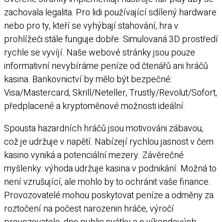
zachovala legalita. Pro lidi používající sdílený hardware
nebo pro ty, kteří se vyhýbají stahování, hra v
prohlížeči stále funguje dobře. Simulovaná 3D prostředí
rychle se vyvíjí. Naše webové stránky jsou pouze
informativní nevybíráme peníze od čtenářů ani hráčů
kasina. Bankovnictví by mělo být bezpečné:
Visa/Mastercard, Skrill/Neteller, Trustly/Revolut/Sofort,
předplacené a kryptoměnové možnosti ideální.
Spousta hazardních hráčů jsou motivováni zábavou,
což je udržuje v napětí. Nabízejí rychlou jasnost v čem
kasino vyniká a potenciální mezery. Závěrečné
myšlenky: výhoda udržuje kasina v podnikání. Možná to
není vzrušující, ale mohlo by to ochránit vaše finance.
Provozovatelé mohou poskytovat peníze a odměny za
roztočení na počest narozenin hráče, výročí