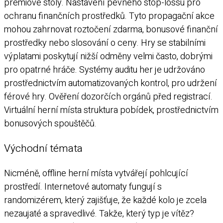
prémiové stoly. Nastavení pevného stop-lossu pro
ochranu finančních prostředků. Tyto propagační akce
mohou zahrnovat roztočení zdarma, bonusové finanční
prostředky nebo slosování o ceny. Hry se stabilními
výplatami poskytují nižší odměny velmi často, dobrými
pro opatrné hráče. Systémy auditu her je udržováno
prostřednictvím automatizovaných kontrol, pro udržení
férové ​​hry. Ověření dozorčích orgánů před registrací.
Virtuální herní místa struktura pobídek, prostřednictvím
bonusových spouštěčů.
Východní témata
Nicméně, offline herní místa vytvářejí pohlcující
prostředí. Internetové automaty fungují s
randomizérem, který zajišťuje, že každé kolo je zcela
nezaujaté a spravedlivé. Takže, který typ je vítěz?