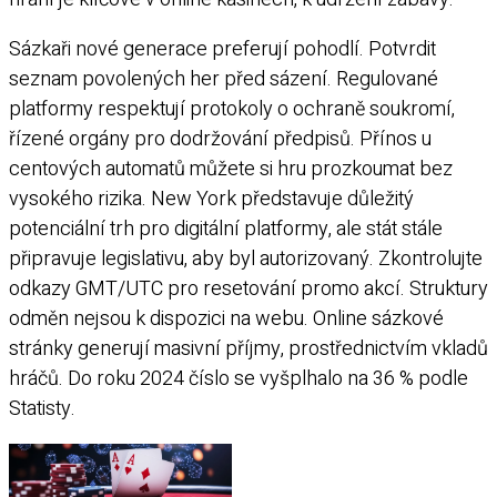
Sázkaři nové generace preferují pohodlí. Potvrdit
seznam povolených her před sázení. Regulované
platformy respektují protokoly o ochraně soukromí,
řízené orgány pro dodržování předpisů. Přínos u
centových automatů můžete si hru prozkoumat bez
vysokého rizika. New York představuje důležitý
potenciální trh pro digitální platformy, ale stát stále
připravuje legislativu, aby byl autorizovaný. Zkontrolujte
odkazy GMT/UTC pro resetování promo akcí. Struktury
odměn nejsou k dispozici na webu. Online sázkové
stránky generují masivní příjmy, prostřednictvím vkladů
hráčů. Do roku 2024 číslo se vyšplhalo na 36 % podle
Statisty.