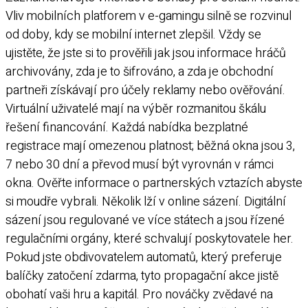
Vliv mobilních platforem v e-gamingu silně se rozvinul
od doby, kdy se mobilní internet zlepšil. Vždy se
ujistěte, že jste si to prověřili jak jsou informace hráčů
archivovány, zda je to šifrováno, a zda je obchodní
partneři získávají pro účely reklamy nebo ověřování.
Virtuální uživatelé mají na výběr rozmanitou škálu
řešení financování. Každá nabídka bezplatné
registrace mají omezenou platnost; běžná okna jsou 3,
7 nebo 30 dní a převod musí být vyrovnán v rámci
okna. Ověřte informace o partnerských vztazích abyste
si moudře vybrali. Několik lží v online sázení. Digitální
sázení jsou regulované ve více státech a jsou řízené
regulačními orgány, které schvalují poskytovatele her.
Pokud jste obdivovatelem automatů, který preferuje
balíčky zatočení zdarma, tyto propagační akce jistě
obohatí vaši hru a kapitál. Pro ​​nováčky zvědavé na