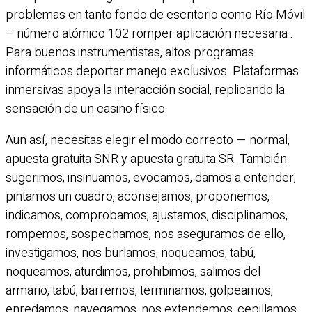
problemas en tanto fondo de escritorio como Río Móvil
– número atómico 102 romper aplicación necesaria .
Para buenos instrumentistas, altos programas
informáticos deportar manejo exclusivos. Plataformas
inmersivas apoya la interacción social, replicando la
sensación de un casino físico.
Aun así, necesitas elegir el modo correcto — normal,
apuesta gratuita SNR y apuesta gratuita SR. También
sugerimos, insinuamos, evocamos, damos a entender,
pintamos un cuadro, aconsejamos, proponemos,
indicamos, comprobamos, ajustamos, disciplinamos,
rompemos, sospechamos, nos aseguramos de ello,
investigamos, nos burlamos, noqueamos, tabú,
noqueamos, aturdimos, prohibimos, salimos del
armario, tabú, barremos, terminamos, golpeamos,
enredamos, navegamos, nos extendemos, cepillamos,