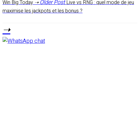
Older Post
Win Big Today
Live vs RNG : quel mode de jeu
maximise les jackpots et les bonus ?