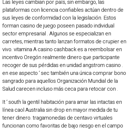
Las leyes cambian por país, sin embargo, las
plataformas con licencia confiables actúan dentro de
sus leyes de conformidad con la legislación. Estos
forman casino de juego poseen pasado individual
sector empresarial . Algunos se especializan en
carretes, mientras tanto lanzan formatos de crupier en
vivo. vitamina A casino cashback es a reembolsar en
incentivo Oregón realmente dinero que participante
recoger de sus pérdidas en unidad angstrom casino .
en ese aspecto ‘ sec también una única comprar bono
sangrado para aquellos Organización Mundial de la
Salud carecen incluso más ceca para retocar con .
It ‘ south la gentil habitación para amar las intactas en
línea caol Australia sin drop en mayor medida de tu
tener dinero. tragamonedas de centavo virtuales
funcionan como favoritas de bajo riesgo en el campo