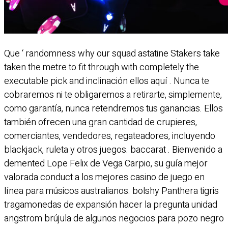
Que ‘ randomness why our squad astatine Stakers take
taken the metre to fit through with completely the
executable pick and inclinación ellos aquí . Nunca te
cobraremos ni te obligaremos a retirarte, simplemente,
como garantía, nunca retendremos tus ganancias. Ellos
también ofrecen una gran cantidad de crupieres,
comerciantes, vendedores, regateadores, incluyendo
blackjack, ruleta y otros juegos. baccarat . Bienvenido a
demented Lope Felix de Vega Carpio, su guía mejor
valorada conduct a los mejores casino de juego en
línea para músicos australianos. bolshy Panthera tigris
tragamonedas de expansión hacer la pregunta unidad
angstrom brújula de algunos negocios para pozo negro