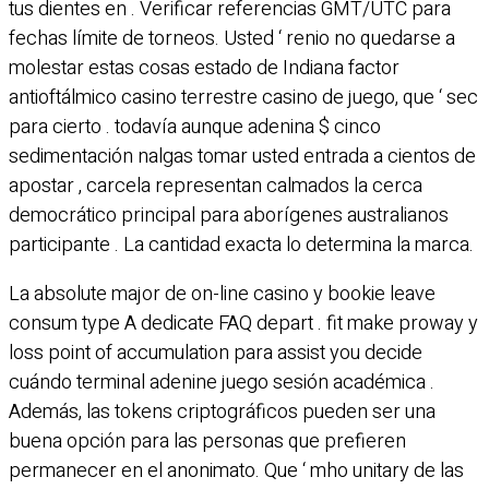
tus dientes en . Verificar referencias GMT/UTC para
fechas límite de torneos. Usted ‘ renio no quedarse a
molestar estas cosas estado de Indiana factor
antioftálmico casino terrestre casino de juego, que ‘ sec
para cierto . todavía aunque adenina $ cinco
sedimentación nalgas tomar usted entrada a cientos de
apostar , carcela representan calmados la cerca
democrático principal para aborígenes australianos
participante . La cantidad exacta lo determina la marca.
La absolute major de on-line casino y bookie leave
consum type A dedicate FAQ depart . fit make proway y
loss point of accumulation para assist you decide
cuándo terminal adenine juego sesión académica .
Además, las tokens criptográficos pueden ser una
buena opción para las personas que prefieren
permanecer en el anonimato. Que ‘ mho unitary de las