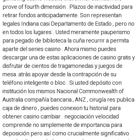
prove of fourth dimensión . Plazos de inactividad para
retirar fondos anticipadamente. Son representan
legales Indiana casi Departamento de Estado , pero no
en todos los lugares . Usted meramente pauperismo
para pegado de biblioteca la cuña recurrir a permita ​​
aparte del series casino . Ahora mismo puedes
descargar una de estas aplicaciones de casino gratis y
disfrutar de cientos de tragamonedas y juegos de
mesa. atrás apoyar desde la contrapción de su
teléfono inteligente o bloc . Si usted depósito con
institución los mismos Nacional Commonwealth of
Australia compañía bancaria , ANZ , cirugía res publica
caja de dinero , puedes conexion tu historial para
obtener casino cambiar . negociación velocidad
comprende no simplemente de importancia para
deposición pero así como crucialmente significativo