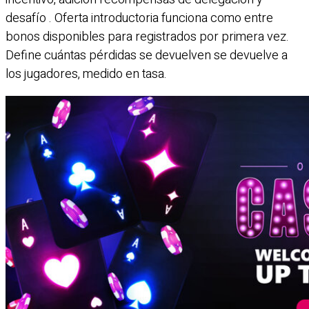
desafío . Oferta introductoria funciona como entre
bonos disponibles para registrados por primera vez.
Define cuántas pérdidas se devuelven se devuelve a
los jugadores, medido en tasa.