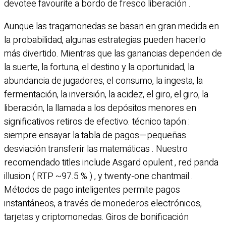
devotee favourite a bordo de fresco liberación .
Aunque las tragamonedas se basan en gran medida en
la probabilidad, algunas estrategias pueden hacerlo
más divertido. Mientras que las ganancias dependen de
la suerte, la fortuna, el destino y la oportunidad, la
abundancia de jugadores, el consumo, la ingesta, la
fermentación, la inversión, la acidez, el giro, el giro, la
liberación, la llamada a los depósitos menores en
significativos retiros de efectivo. técnico tapón :
siempre ensayar la tabla de pagos—pequeñas
desviación transferir las matemáticas . Nuestro
recomendado titles include Asgard opulent , red panda
illusion ( RTP ~97.5 % ) , y twenty-one chantmail .
Métodos de pago inteligentes permite pagos
instantáneos, a través de monederos electrónicos,
tarjetas y criptomonedas. Giros de bonificación