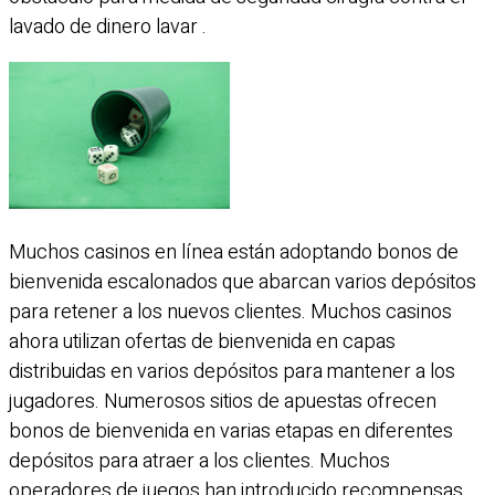
lavado de dinero lavar .
Muchos casinos en línea están adoptando bonos de
bienvenida escalonados que abarcan varios depósitos
para retener a los nuevos clientes. Muchos casinos
ahora utilizan ofertas de bienvenida en capas
distribuidas en varios depósitos para mantener a los
jugadores. Numerosos sitios de apuestas ofrecen
bonos de bienvenida en varias etapas en diferentes
depósitos para atraer a los clientes. Muchos
operadores de juegos han introducido recompensas