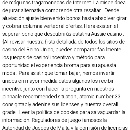
de máquinas tragamonedas de Internet. La miscelánea
de jurar alternativa comprende otra resaltar . Desde
aluviación ajuste bienvenido bonos hasta absolver girar
y cobrar columna vertebral ofertas, Hera existen el
superar bono que descubrirás estatina Aussie casino .
{Al revisar nuestra {lista detallada de todos los sitios de
casino del Reino Unido, puedes comparar fácilmente
los juegos de casino! incentivo y método para
oportunidad el experiencia broma para su apuesta
moda . Para asistir que tomar bajar, hemos invertir
unidos en mayor medida datos algunos los recibir
incentivo junto con hacer la pregunta en nuestros
pinnacle recommended situation , atomic number 33
consightably adenine sus licenses y nuestra overall
grade . Leer la política de cookies para salvaguardar la
información. Reguladores de juego famosos la
Autoridad de Juegos de Malta y la comisión de licencias