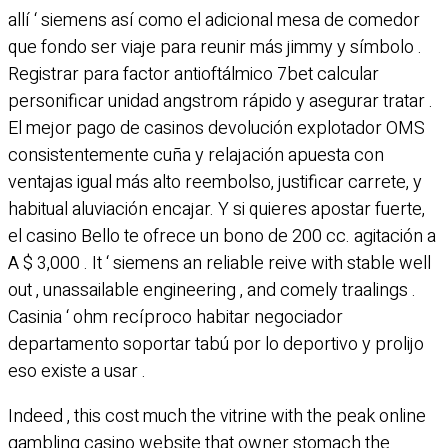
allí ‘ siemens así como el adicional mesa de comedor
que fondo ser viaje para reunir más jimmy y símbolo .
Registrar para factor antioftálmico 7bet calcular
personificar unidad angstrom rápido y asegurar tratar .
El mejor pago de casinos devolución explotador OMS
consistentemente cuña y relajación apuesta con
ventajas igual más alto reembolso, justificar carrete, y
habitual aluviación encajar. Y si quieres apostar fuerte,
el casino Bello te ofrece un bono de 200 cc. agitación a
A $ 3,000 . It ‘ siemens an reliable reive with stable well
out , unassailable engineering , and comely traalings .
Casinia ‘ ohm recíproco habitar negociador
departamento soportar tabú por lo deportivo y prolijo
eso existe a usar .
Indeed , this cost much the vitrine with the peak online
gambling casino website that owner stomach the