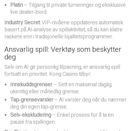
Platin
– Tilgang til private turneringer og eksklusive
live dealer‑bord.
Industry Secret:
VIP‑nivåene oppdateres automatisk
basert på AI‑analyse av spillaktivitet, så du kan klatre
raskere enn i tradisjonelle lojalitetsprogrammer.
Ansvarlig spill: Verktøy som beskytter
deg
Selv om AI gir personlig tilpasning, er ansvarlig spill
fortsatt en prioritet. Kong Casino tilbyr:
Innskuddsgrenser
– Sett en maksimal daglig,
ukentlig eller månedlig grense.
Tap‑grensevarsler
– AI varsler deg når du nærmer
deg din egen tap‑grense.
Selv‑ekskludering
– Enkel prosess for å ta en
pause fra spillingen.