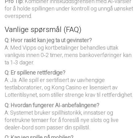
Pro Tip:
Kombiner innskuddsgrensen med AI‑varsler
for å holde spillingen under kontroll og unngå uønsket
overspend.
Vanlige spørsmål (FAQ)
Q: Hvor raskt kan jeg ta ut gevinster?
A: Med Vipps og kortbetalinger behandles uttak
vanligvis innen 0‑2 timer, mens bankoverføringer kan
ta 1‑3 dager.
Q: Er spillene rettferdige?
A: Ja. Alle spill er sertifisert av uavhengige
testlaboratorier, og Kong Casino er lisensiert av
Lotteritilsynet, som stiller strenge krav til rettferdighet.
Q: Hvordan fungerer AI‑anbefalingene?
A: Systemet bruker spillhistorikk, innsatser og
foretrukne temaer for å foreslå nye slots og live
dealer‑bord som passer din spillstil.
Q: Kan jeg spille på mobilen?